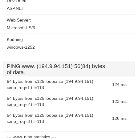
Drivs med:
ASP.NET
Web Server:
Microsoft-IIS/6
Kodning:
windows-1252
PING www. (194.9.94.151) 56(84) bytes
of data.
64 bytes from s125.loopia.se (194.9.94.151):
124 ms
icmp_req=1 ttl=113
64 bytes from s125.loopia.se (194.9.94.151):
123 ms
icmp_req=2 ttl=113
64 bytes from s125.loopia.se (194.9.94.151):
126 ms
icmp_req=3 ttl=113
--- www. ping statistics ---