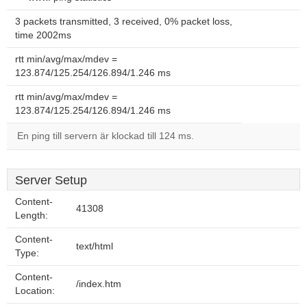
3 packets transmitted, 3 received, 0% packet loss,
time 2002ms
rtt min/avg/max/mdev =
123.874/125.254/126.894/1.246 ms
rtt min/avg/max/mdev =
123.874/125.254/126.894/1.246 ms
En ping till servern är klockad till 124 ms.
Server Setup
Content-
41308
Length:
Content-
text/html
Type:
Content-
/index.htm
Location: