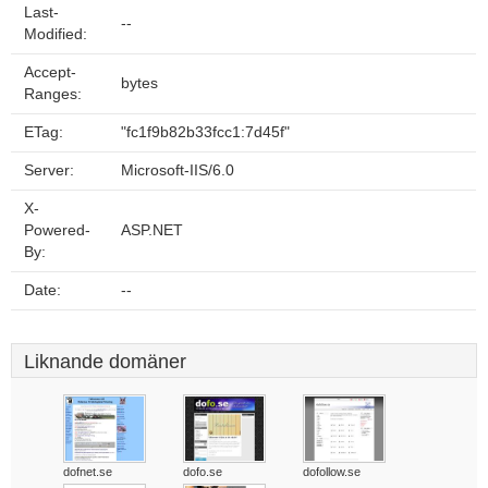
Last-
--
Modified:
Accept-
bytes
Ranges:
ETag:
"fc1f9b82b33fcc1:7d45f"
Server:
Microsoft-IIS/6.0
X-
Powered-
ASP.NET
By:
Date:
--
Liknande domäner
dofnet.se
dofo.se
dofollow.se