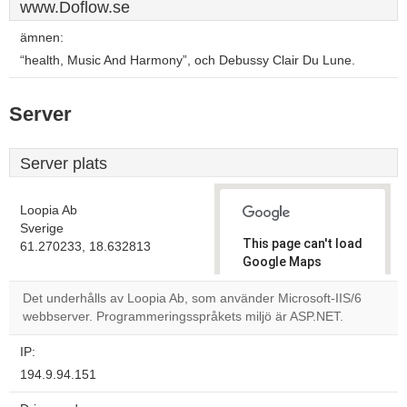
www.Doflow.se
ämnen:
“health, Music And Harmony”, och Debussy Clair Du Lune.
Server
Server plats
Loopia Ab
Sverige
This page can't load
61.270233, 18.632813
Google Maps
correctly.
Det underhålls av Loopia Ab, som använder Microsoft-IIS/6
webbserver. Programmeringsspråkets miljö är ASP.NET.
Do you
OK
own this
website?
IP:
194.9.94.151