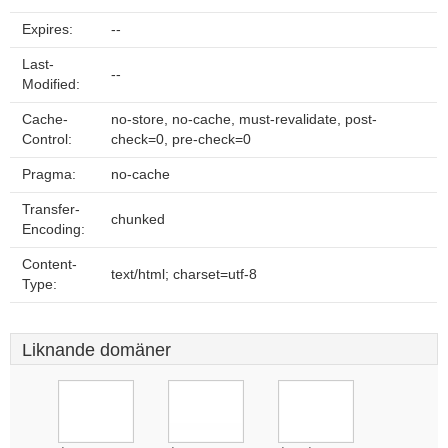
Expires:
--
Last-
--
Modified:
Cache-
no-store, no-cache, must-revalidate, post-
Control:
check=0, pre-check=0
Pragma:
no-cache
Transfer-
chunked
Encoding:
Content-
text/html; charset=utf-8
Type:
Liknande domäner