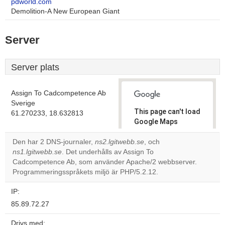
pdworld.com
Demolition-A New European Giant
Server
Server plats
Assign To Cadcompetence Ab
Sverige
This page can't load
61.270233, 18.632813
Google Maps
correctly.
Den har 2 DNS-journaler,
ns2.lgitwebb.se
, och
ns1.lgitwebb.se
. Det underhålls av Assign To
Do you
OK
Cadcompetence Ab, som använder Apache/2 webbserver.
own this
website?
Programmeringsspråkets miljö är PHP/5.2.12.
IP:
85.89.72.27
Drivs med: