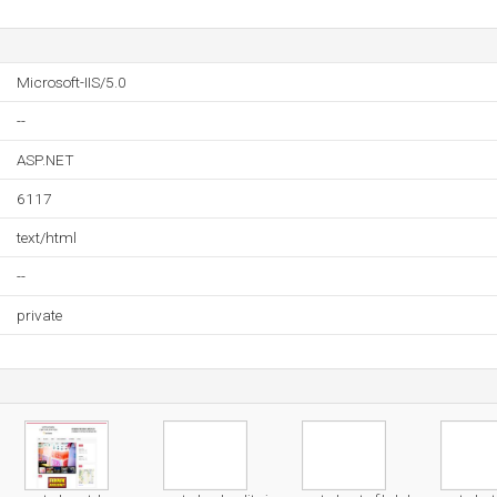
Microsoft-IIS/5.0
--
ASP.NET
6117
text/html
--
private