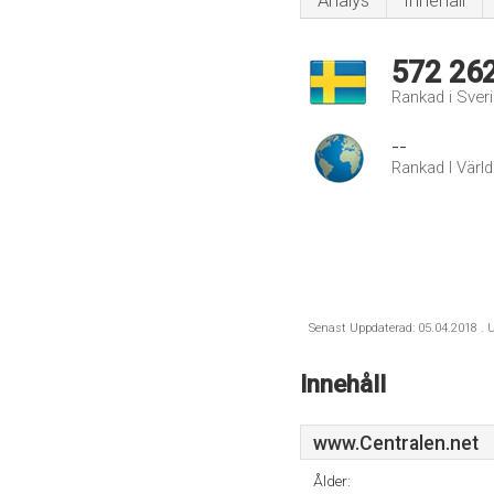
Analys
Innehåll
572 26
Rankad i Sver
--
Rankad I Värl
Senast Uppdaterad: 05.04.2018 . U
Innehåll
www.Centralen.net
Ålder: