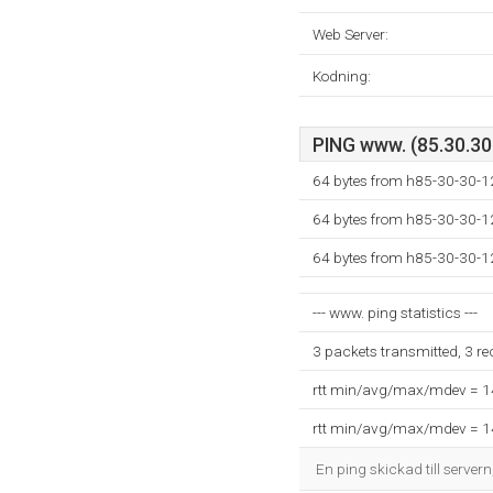
Web Server:
Kodning:
PING www. (85.30.30.
64 bytes from h85-30-30-122
64 bytes from h85-30-30-122
64 bytes from h85-30-30-122
--- www. ping statistics ---
3 packets transmitted, 3 r
rtt min/avg/max/mdev = 
rtt min/avg/max/mdev = 
En ping skickad till servern