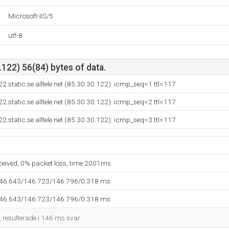
Microsoft-IIS/5
utf-8
122) 56(84) bytes of data.
.static.se.alltele.net (85.30.30.122): icmp_seq=1 ttl=117
.static.se.alltele.net (85.30.30.122): icmp_seq=2 ttl=117
.static.se.alltele.net (85.30.30.122): icmp_seq=3 ttl=117
eceived, 0% packet loss, time 2001ms
146.643/146.723/146.796/0.318 ms
146.643/146.723/146.796/0.318 ms
, resulterade i 146 ms svar.