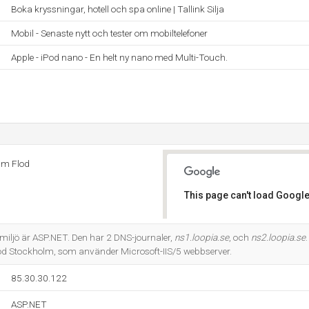
Boka kryssningar, hotell och spa online | Tallink Silja
Mobil - Senaste nytt och tester om mobiltelefoner
Apple - iPod nano - En helt ny nano med Multi-Touch.
am Flod
This page can't load Google
Do you own this website?
ljö är ASP.NET. Den har 2 DNS-journaler,
ns1.loopia.se
, och
ns2.loopia.se
 Stockholm, som använder Microsoft-IIS/5 webbserver.
85.30.30.122
ASP.NET