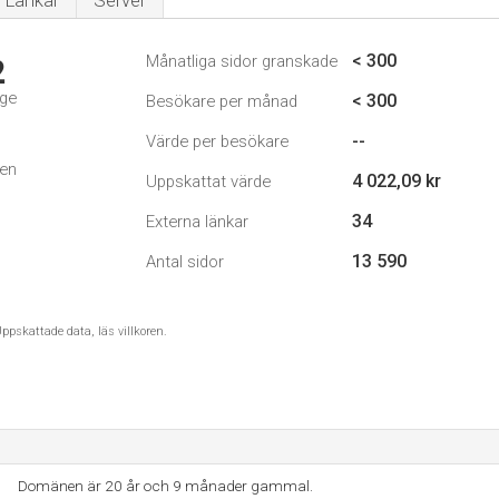
Länkar
Server
< 300
Månatliga sidor granskade
2
ige
< 300
Besökare per månad
--
Värde per besökare
den
4 022,09 kr
Uppskattat värde
34
Externa länkar
13 590
Antal sidor
ppskattade data, läs villkoren.
Domänen är 20 år och 9 månader gammal.