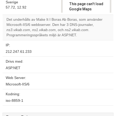
Sverige
This page can't load
57.72, 12.92
Google Maps
correctly.
Det underhålls av Make It I Boras Ab Boras, som använder
Microsoft-IIS/6 webbserver. Den har 3 DNS-journaler,
Do you
OK
ns3.vikab.com
,
ns1.vikab.com
, och
ns2.vikab.com
own this
.
website?
Programmeringsspråkets miljö är ASP.NET.
IP:
212.247.61.233
Drivs med:
ASP.NET
Web Server:
Microsoft-IIS/6
Kodning:
iso-8859-1