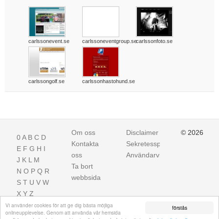
carlssonevent.se
carlssoneventgroup.se
carlssonfoto.se
carlssongolf.se
carlssonhastohund.se
Om oss
Disclaimer
© 2026
0
A
B
C
D
Kontakta
Sekretesspolicy
E
F
G
H
I
oss
Användarvillkor
J
K
L
M
Ta bort
N
O
P
Q
R
webbsida
S
T
U
V
W
X
Y
Z
Vi använder cookies för att ge dig bästa möjliga
förstås
onlineupplevelse. Genom att använda vår hemsida