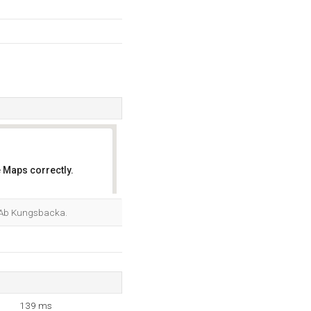
 Maps correctly.
OK
l Ab Kungsbacka.
139 ms