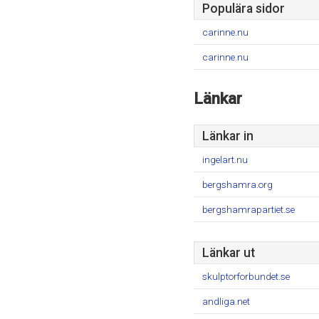
Populära sidor
carinne.nu
carinne.nu
Länkar
Länkar in
ingelart.nu
bergshamra.org
bergshamrapartiet.se
Länkar ut
skulptorforbundet.se
andliga.net