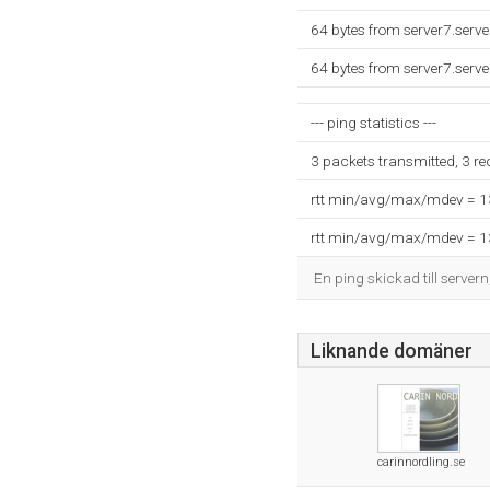
64 bytes from server7.serv
64 bytes from server7.serv
--- ping statistics ---
3 packets transmitted, 3 r
rtt min/avg/max/mdev = 
rtt min/avg/max/mdev = 
En ping skickad till servern
Liknande domäner
carinnordling.se