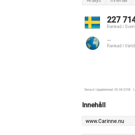
Analys
Innehåll
227 71
Rankad i Sver
--
Rankad I Värl
Senast Uppdaterad: 05.04.2018 . U
Innehåll
www.Carinne.nu