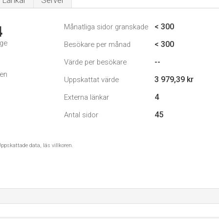
Länkar
Server
< 300
Månatliga sidor granskade
4
ige
< 300
Besökare per månad
--
Värde per besökare
den
3 979,39 kr
Uppskattat värde
4
Externa länkar
45
Antal sidor
ppskattade data, läs villkoren.