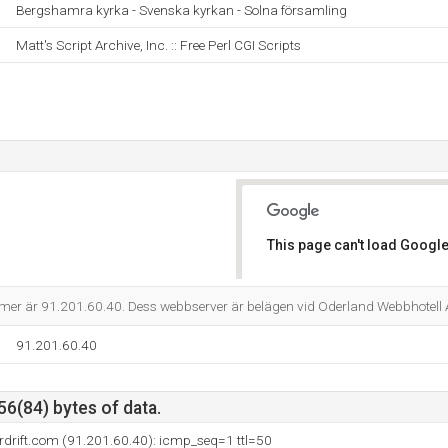
Bergshamra kyrka - Svenska kyrkan - Solna församling
Matt's Script Archive, Inc. :: Free Perl CGI Scripts
This page can't load Google
Do you own this website?
mer är 91.201.60.40. Dess webbserver är belägen vid Oderland Webbhotel
91.201.60.40
56(84) bytes of data.
erdrift.com (91.201.60.40): icmp_seq=1 ttl=50