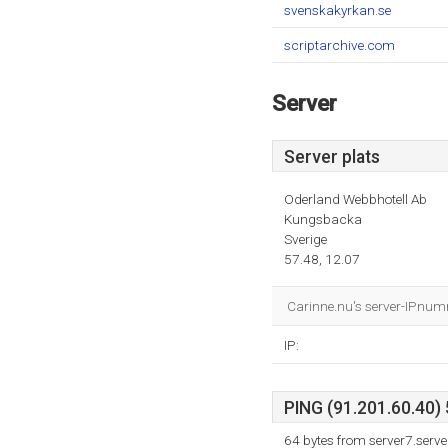
svenskakyrkan.se
scriptarchive.com
Server
Server plats
Oderland Webbhotell Ab
Kungsbacka
Sverige
57.48, 12.07
Carinne.nu's server-IPnum
IP:
PING (91.201.60.40) 
64 bytes from server7.serv