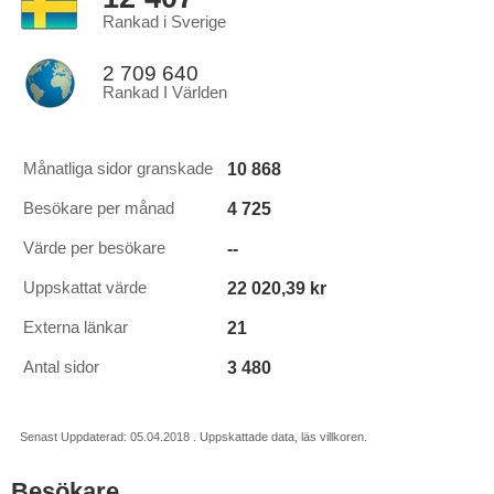
Rankad i Sverige
2 709 640
Rankad I Världen
10 868
Månatliga sidor granskade
4 725
Besökare per månad
--
Värde per besökare
22 020,39 kr
Uppskattat värde
21
Externa länkar
3 480
Antal sidor
Senast Uppdaterad: 05.04.2018 . Uppskattade data, läs villkoren.
Besökare