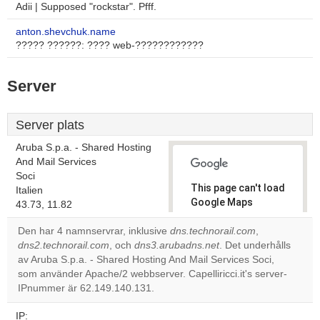
Adii | Supposed "rockstar". Pfff.
anton.shevchuk.name
????? ??????: ???? web-????????????
Server
Server plats
Aruba S.p.a. - Shared Hosting
And Mail Services
Soci
This page can't load
Italien
Google Maps
43.73, 11.82
correctly.
Den har 4 namnservrar, inklusive
dns.technorail.com
,
dns2.technorail.com
, och
dns3.arubadns.net
. Det underhålls
Do you
OK
av Aruba S.p.a. - Shared Hosting And Mail Services Soci,
own this
website?
som använder Apache/2 webbserver. Capelliricci.it's server-
IPnummer är 62.149.140.131.
IP: