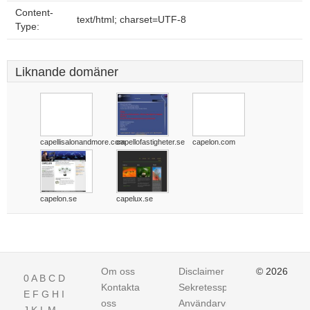
Content-
text/html; charset=UTF-8
Type:
Liknande domäner
capellisalonandmore.com
capellofastigheter.se
capelon.com
capelon.se
capelux.se
Om oss
Disclaimer
© 2026
0
A
B
C
D
Kontakta
Sekretesspolicy
E
F
G
H
I
oss
Användarvillkor