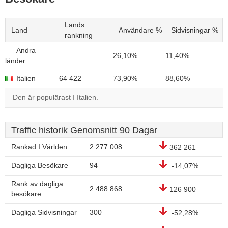
Lands
Land
Användare %
Sidvisningar %
rankning
Andra
26,10%
11,40%
länder
Italien
64 422
73,90%
88,60%
Den är populärast I Italien.
Traffic historik Genomsnitt 90 Dagar
Rankad I Världen
2 277 008
362 261
Dagliga Besökare
94
-14,07%
Rank av dagliga
2 488 868
126 900
besökare
Dagliga Sidvisningar
300
-52,28%