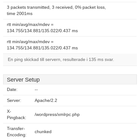
3 packets transmitted, 3 received, 0% packet loss,
time 2001ms
rtt min/avg/max/mdev =
134.755/134.881/135.022/0.437 ms
rtt min/avg/max/mdev =
134.755/134.881/135.022/0.437 ms
En ping skickad till servern, resulterade i 135 ms svar.
Server Setup
Date:
--
Server:
Apache/2.2
X-
/wordpress/xmlrpc.php
Pingback:
Transfer-
chunked
Encoding: