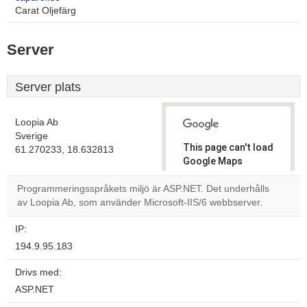
Carat Oljefärg
Server
Server plats
Loopia Ab
Sverige
This page can't load
61.270233, 18.632813
Google Maps
correctly.
Programmeringsspråkets miljö är ASP.NET. Det underhålls
av Loopia Ab, som använder Microsoft-IIS/6 webbserver.
Do you
OK
own this
website?
IP:
194.9.95.183
Drivs med:
ASP.NET