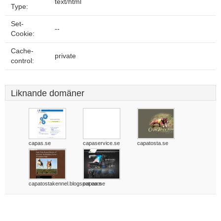
text/html
Type:
Set-
--
Cookie:
Cache-
private
control:
Liknande domäner
capas.se
capaservice.se
capatosta.se
capatostakennel.blogspot.com
capax.se