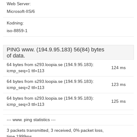
Web Server:
Microsoft-IIS/6
Kodning:
iso-8859-1
PING www. (194.9.95.183) 56(84) bytes
of data.
64 bytes from s293.loopia.se (194.9.95.183):
124 ms
icmp_seq=1 ttl=113
64 bytes from s293.loopia.se (194.9.95.183):
123 ms
icmp_seq=2 ttl=113
64 bytes from s293.loopia.se (194.9.95.183):
125 ms
icmp_seq=3 ttl=113
--- www. ping statistics ---
3 packets transmitted, 3 received, 0% packet loss,
time 1999ms