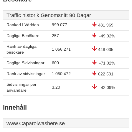
Traffic historik Genomsnitt 90 Dagar
Rankad I Världen
999 077
481 969
Dagliga Besökare
257
-49,92%
Rank av dagliga
1 056 271
448 035
besökare
Dagliga Sidvisningar
600
-71,02%
Rank av sidvisningar
1 050 472
622 591
Sidvisningar per
3,20
-42,09%
användare
Innehåll
www.Caparolwashere.se