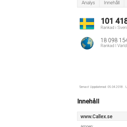
Analys
Innehåll
101 41
Rankad i Sver
18 098 15
Rankad I Värl
Senast Uppdaterad: 05.04.2018 . U
Innehåll
www.Callex.se
ämnen: