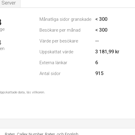
Server
< 300
Månatliga sidor granskade
8
ige
< 300
Besökare per månad
--
Värde per besökare
4
den
3 181,99 kr
Uppskattat värde
6
Externa länkar
915
Antal sidor
ppskattade data, läs villkoren.
Rates, Callex Number, Rates, och English.