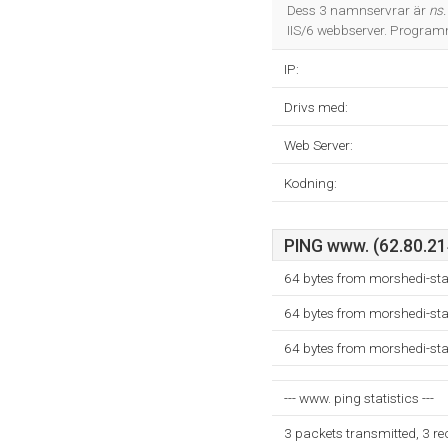
Dess 3 namnservrar är
ns.
IIS/6 webbserver. Program
IP:
Drivs med:
Web Server:
Kodning:
PING www. (62.80.214
64 bytes from morshedi-sta
64 bytes from morshedi-sta
64 bytes from morshedi-sta
--- www. ping statistics ---
3 packets transmitted, 3 r