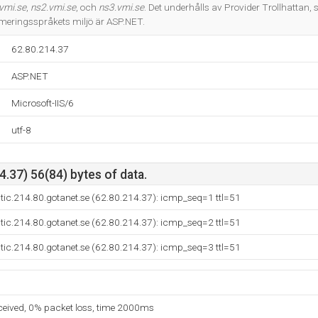
Do you own this website?
vmi.se
,
ns2.vmi.se
, och
ns3.vmi.se
. Det underhålls av Provider Trollhattan
meringsspråkets miljö är ASP.NET.
62.80.214.37
ASP.NET
Microsoft-IIS/6
utf-8
.37) 56(84) bytes of data.
tic.214.80.gotanet.se (62.80.214.37): icmp_seq=1 ttl=51
tic.214.80.gotanet.se (62.80.214.37): icmp_seq=2 ttl=51
tic.214.80.gotanet.se (62.80.214.37): icmp_seq=3 ttl=51
eceived, 0% packet loss, time 2000ms