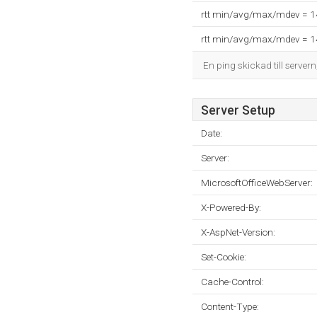
rtt min/avg/max/mdev = 
rtt min/avg/max/mdev = 
En ping skickad till servern
Server Setup
Date:
Server:
MicrosoftOfficeWebServer:
X-Powered-By:
X-AspNet-Version:
Set-Cookie:
Cache-Control:
Content-Type: