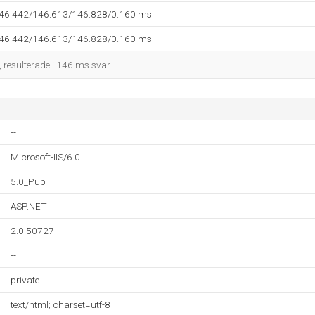
146.442/146.613/146.828/0.160 ms
146.442/146.613/146.828/0.160 ms
, resulterade i 146 ms svar.
--
Microsoft-IIS/6.0
5.0_Pub
ASP.NET
2.0.50727
--
private
text/html; charset=utf-8