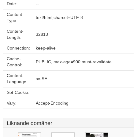
Date:
--
Content-
text/html;charset=UTF-8
Type:
Content-
32813
Length:
Connection:
keep-alive
Cache-
PUBLIC, max-age=900,must-revalidate
Control:
Content-
sv-SE
Language:
Set-Cookie:
--
Vary:
Accept-Encoding
Liknande domäner