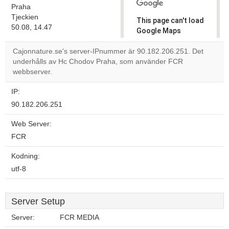
Praha
Tjeckien
This page can't load
50.08, 14.47
Google Maps
correctly.
Cajonnature.se's server-IPnummer är 90.182.206.251. Det
underhålls av Hc Chodov Praha, som använder FCR
Do you
OK
webbserver.
own this
website?
IP:
90.182.206.251
Web Server:
FCR
Kodning:
utf-8
Server Setup
Server:
FCR MEDIA