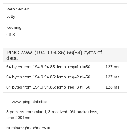
Web Server:
Jetty
Kodning:
utf-8
PING www. (194.9.94.85) 56(84) bytes of
data.
64 bytes from 194.9.94.85: icmp_req=1 ttl=50
127 ms
64 bytes from 194.9.94.85: icmp_req=2 ttl=50
127 ms
64 bytes from 194.9.94.85: icmp_req=3 ttl=50
128 ms
--- www. ping statistics ---
3 packets transmitted, 3 received, 0% packet loss,
time 2001ms
rtt min/avg/max/mdev =