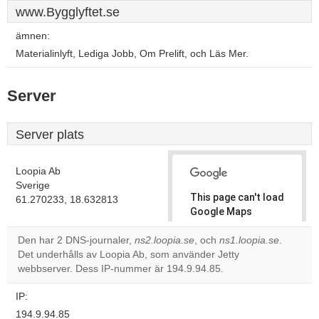
www.Bygglyftet.se
ämnen:
Materialinlyft, Lediga Jobb, Om Prelift, och Läs Mer.
Server
Server plats
Loopia Ab
Sverige
This page can't load
61.270233, 18.632813
Google Maps
correctly.
Den har 2 DNS-journaler,
ns2.loopia.se
, och
ns1.loopia.se
.
Det underhålls av Loopia Ab, som använder Jetty
Do you
OK
webbserver. Dess IP-nummer är 194.9.94.85.
own this
website?
IP:
194.9.94.85