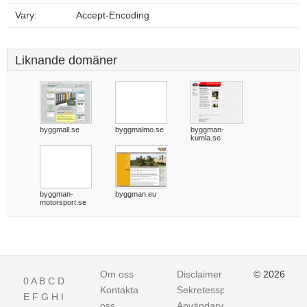
Vary:
Accept-Encoding
Liknande domäner
byggmall.se
byggmalmo.se
byggman-
kumla.se
byggman-
byggman.eu
motorsport.se
Om oss
Disclaimer
© 2026
0
A
B
C
D
Kontakta
Sekretesspolicy
E
F
G
H
I
oss
Användarvillkor