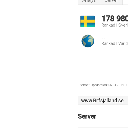
Analys
Server
178 98
Rankad i Sver
--
Rankad I Värl
Senast Uppdaterad: 05.04.2018 . U
www.Brfsjalland.se
Server