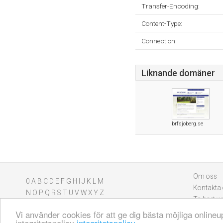
Transfer-Encoding:
Content-Type:
Connection:
Liknande domäner
brfsjoberg.se
Om oss
0
A
B
C
D
E
F
G
H
I
J
K
L
M
Kontakta
N
O
P
Q
R
S
T
U
V
W
X
Y
Z
Ta bort w
Vi använder cookies för att ge dig bästa möjliga onlin
integritetspolicy
integritetspolicy