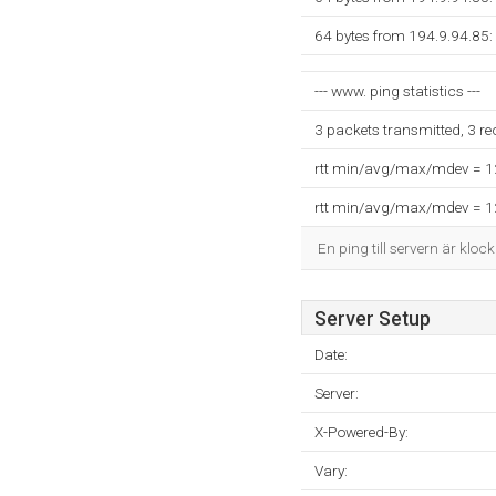
64 bytes from 194.9.94.85:
--- www. ping statistics ---
3 packets transmitted, 3 r
rtt min/avg/max/mdev = 
rtt min/avg/max/mdev = 
En ping till servern är kloc
Server Setup
Date:
Server:
X-Powered-By:
Vary: