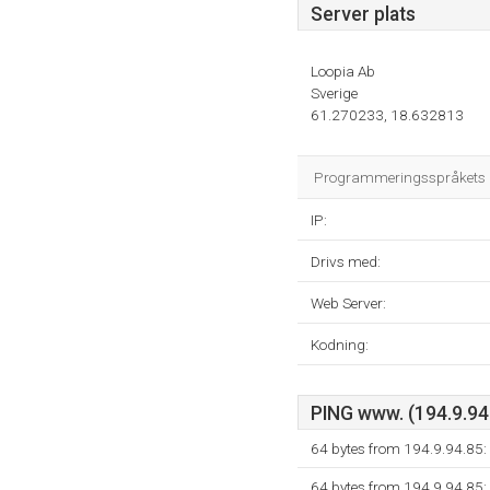
Server plats
Loopia Ab
Sverige
61.270233, 18.632813
Programmeringsspråkets mil
IP:
Drivs med:
Web Server:
Kodning:
PING www. (194.9.94.
64 bytes from 194.9.94.85:
64 bytes from 194.9.94.85: