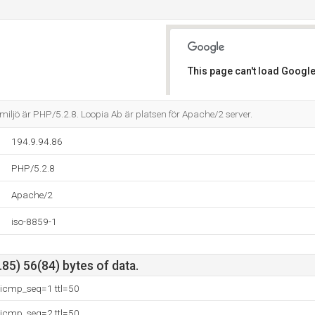
This page can't load Google
Do you own this website?
jö är PHP/5.2.8. Loopia Ab är platsen för Apache/2 server.
194.9.94.86
PHP/5.2.8
Apache/2
iso-8859-1
85) 56(84) bytes of data.
 icmp_seq=1 ttl=50
 icmp_seq=2 ttl=50