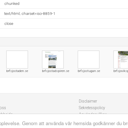
chunked
text/html; charset=iso-8859-1
close
brfsjostaden.se
brfsjostadspiren.se
brfsjostugan.se
brfsjoviks
Disclaimer
 oss
Sekretesspolicy
ebbsida
Användarvillkor
eupplevelse. Genom att använda vår hemsida godkänner du br