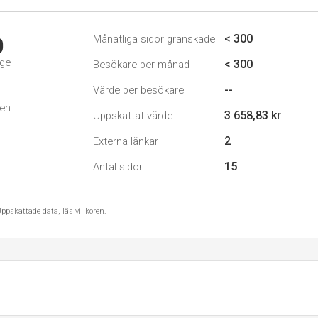
< 300
Månatliga sidor granskade
0
ige
< 300
Besökare per månad
--
Värde per besökare
den
3 658,83 kr
Uppskattat värde
2
Externa länkar
15
Antal sidor
ppskattade data, läs villkoren.