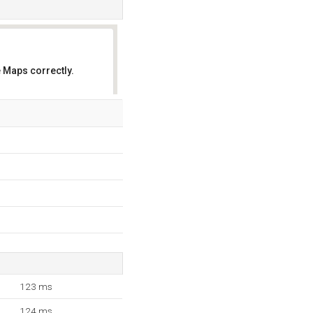
 Maps correctly.
OK
123 ms
124 ms