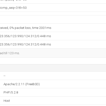
 icmp_seq=3 ttl=50
eceived, 0% packet loss, time 2001ms
123.356/123.990/124.312/0.448 ms
123.356/123.990/124.312/0.448 ms
kad till 123 ms.
--
Apache/2.2.11 (FreeBSD)
PHP/5.2.8
Host