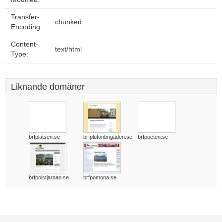
Transfer-
chunked
Encoding:
Content-
text/html
Type:
Liknande domäner
brfplatsen.se
brfplutonbrigaden.se
brfpoeten.se
brfpolstjarnan.se
brfpomona.se