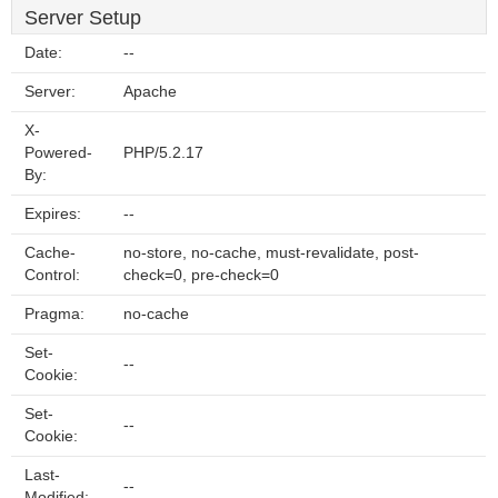
Server Setup
Date:
--
Server:
Apache
X-
Powered-
PHP/5.2.17
By:
Expires:
--
Cache-
no-store, no-cache, must-revalidate, post-
Control:
check=0, pre-check=0
Pragma:
no-cache
Set-
--
Cookie:
Set-
--
Cookie:
Last-
--
Modified: