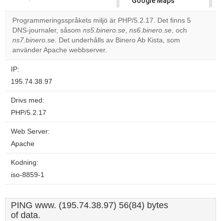
Google Maps
correctly.
Programmeringsspråkets miljö är PHP/5.2.17. Det finns 5
DNS-journaler, såsom
ns5.binero.se
,
ns6.binero.se
, och
Do you
OK
ns7.binero.se
. Det underhålls av Binero Ab Kista, som
own this
website?
använder Apache webbserver.
IP:
195.74.38.97
Drivs med:
PHP/5.2.17
Web Server:
Apache
Kodning:
iso-8859-1
PING www. (195.74.38.97) 56(84) bytes
of data.