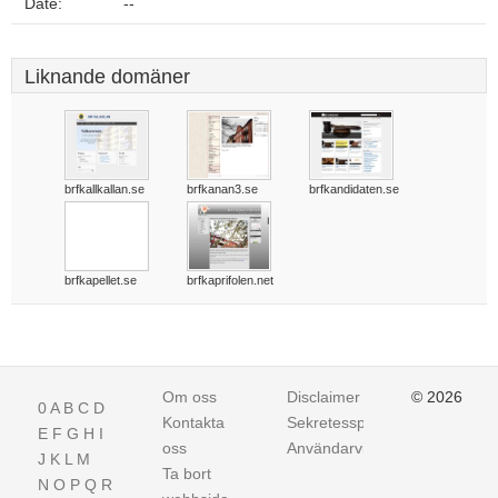
Date:
--
Liknande domäner
brfkallkallan.se
brfkanan3.se
brfkandidaten.se
brfkapellet.se
brfkaprifolen.net
Om oss
Disclaimer
© 2026
0
A
B
C
D
Kontakta
Sekretesspolicy
E
F
G
H
I
oss
Användarvillkor
J
K
L
M
Ta bort
N
O
P
Q
R