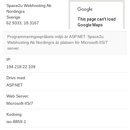
Space2u Webhosting Ab
Nordingra
Sverige
This page can't load
62.9333, 18.3167
Google Maps
correctly.
Programmeringsspråkets miljö är ASP.NET. Space2u
Webhosting Ab Nordingra är platsen för Microsoft-IIS/7
Do you
OK
server.
own this
website?
IP:
194.218.22.109
Drivs med:
ASP.NET
Web Server:
Microsoft-IIS/7
Kodning:
iso-8859-1