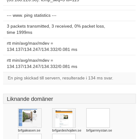
--- www. ping statistics ---
3 packets transmitted, 3 received, 0% packet loss,
time 1999ms
rtt min/avg/max/mdev =
134.137/134.247/134.332/0.081 ms
rtt min/avg/max/mdev =
134.137/134.247/134.332/0.081 ms
En ping skickad till servern, resulterade i 134 ms svar.
Liknande domäner
brfgaleasen.se
brfgardeshojden.se
brfgarnnystan.se