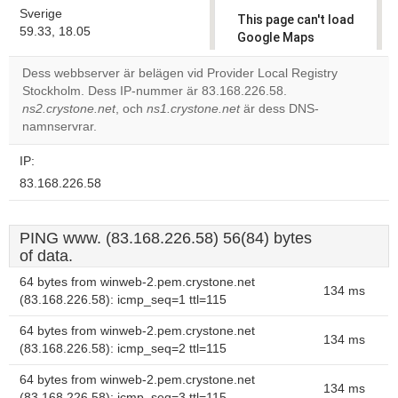
Sverige
This page can't load
59.33, 18.05
Google Maps
correctly.
Dess webbserver är belägen vid Provider Local Registry
Stockholm. Dess IP-nummer är 83.168.226.58.
Do you
OK
ns2.crystone.net
, och
ns1.crystone.net
är dess DNS-
own this
website?
namnservrar.
IP:
83.168.226.58
PING www. (83.168.226.58) 56(84) bytes
of data.
64 bytes from winweb-2.pem.crystone.net
134 ms
(83.168.226.58): icmp_seq=1 ttl=115
64 bytes from winweb-2.pem.crystone.net
134 ms
(83.168.226.58): icmp_seq=2 ttl=115
64 bytes from winweb-2.pem.crystone.net
134 ms
(83.168.226.58): icmp_seq=3 ttl=115