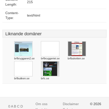
215
Length:
Content-
text/html
Type:
Liknande domäner
brfbryggaren2.se
brfbryggeriet.se
brfbuketten.se
brfbutiken.se
brfc.se
Om oss
Disclaimer
© 2026
0
A
B
C
D