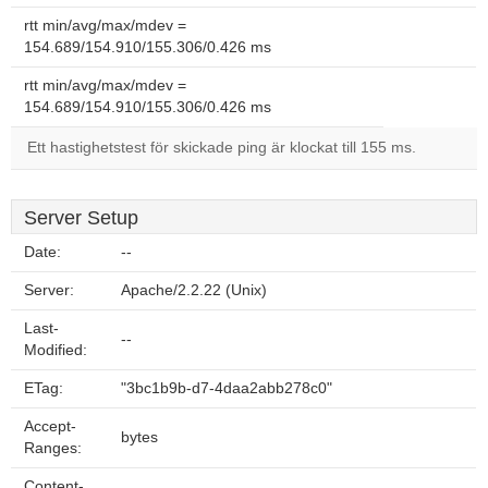
rtt min/avg/max/mdev =
154.689/154.910/155.306/0.426 ms
rtt min/avg/max/mdev =
154.689/154.910/155.306/0.426 ms
Ett hastighetstest för skickade ping är klockat till 155 ms.
Server Setup
Date:
--
Server:
Apache/2.2.22 (Unix)
Last-
--
Modified:
ETag:
"3bc1b9b-d7-4daa2abb278c0"
Accept-
bytes
Ranges:
Content-