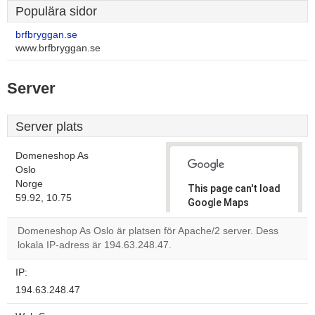
Populära sidor
brfbryggan.se
www.brfbryggan.se
Server
Server plats
Domeneshop As
Oslo
Norge
This page can't load
59.92, 10.75
Google Maps
correctly.
Domeneshop As Oslo är platsen för Apache/2 server. Dess
lokala IP-adress är 194.63.248.47.
Do you
OK
own this
website?
IP:
194.63.248.47