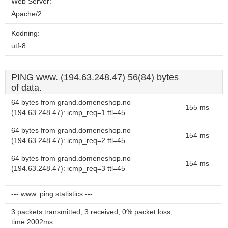
Web Server:
Apache/2
Kodning:
utf-8
PING www. (194.63.248.47) 56(84) bytes
of data.
64 bytes from grand.domeneshop.no
155 ms
(194.63.248.47): icmp_req=1 ttl=45
64 bytes from grand.domeneshop.no
154 ms
(194.63.248.47): icmp_req=2 ttl=45
64 bytes from grand.domeneshop.no
154 ms
(194.63.248.47): icmp_req=3 ttl=45
--- www. ping statistics ---
3 packets transmitted, 3 received, 0% packet loss,
time 2002ms