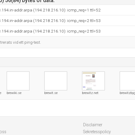
) 56(84) bytes of data.
.194.in-addr.arpa (194.218.216.10): icmp_req=1 ttl=52
.194.in-addr.arpa (194.218.216.10): icmp_req=2 ttl=53
.194.in-addr.arpa (194.218.216.10): icmp_req=2 ttl=53
rerats vid ett ping-test.
e
brewiki.se
brewit.se
brewitz.net
brewitzby
Disclaimer
 oss
Sekretesspolicy