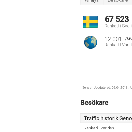
Analys
Besökare
67 523
Rankad i Sver
12 001 79
Rankad I Värl
Senast Uppdaterad: 05.04.2018 . U
Besökare
Traffic historik Gen
Rankad I Världen