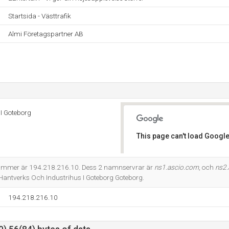
Startsida - Västtrafik
Almi Företagspartner AB
I Goteborg
This page can't load Google
Do you own this website?
nummer är 194.218.216.10. Dess 2 namnservrar är
ns1.ascio.com
, och
ns2.
Hantverks Och Industrihus I Goteborg Goteborg.
194.218.216.10