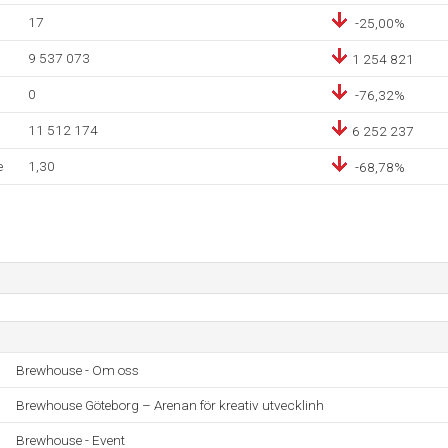
17
-25,00%
9 537 073
1 254 821
0
-76,32%
11 512 174
6 252 237
e
1,30
-68,78%
Brewhouse - Om oss
Brewhouse Göteborg – Arenan för kreativ utvecklinh
Brewhouse - Event