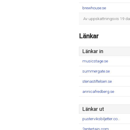
brewhouse.se
Av uppskattningsvis 19 dag
Länkar
Länkar in
musicstage.se
summergate.se
stenastiftelsen.se
annicafredberg.se
Länkar ut
pusterviksbiljetter.co..
2entertain.com