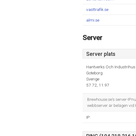
vasttrafik.se
almi.se
Server
Server plats
Hantverks Och Industrihus 
Goteborg
Sverige
57.72, 11.97
Brewhouse.se's server-IP
webbserver är belägen vid 
IP: