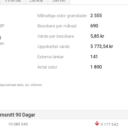
Innehåll
Länkar
Server
2 555
Månatliga sidor granskade
ige
690
Besökare per månad
5,85 kr
Värde per besökare
9
den
5 773,54 kr
Uppskattat värde
141
Externa länkar
1 890
Antal sidor
ppskattade data, läs villkoren.
omsnitt 90 Dagar
10 085 545
3 177 542