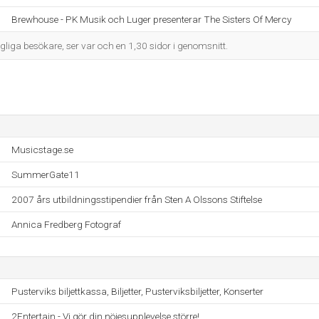
Brewhouse - PK Musik och Luger presenterar The Sisters Of Mercy
liga besökare, ser var och en 1,30 sidor i genomsnitt.
Musicstage.se
SummerGate11
2007 års utbildningsstipendier från Sten A Olssons Stiftelse
Annica Fredberg Fotograf
Pusterviks biljettkassa, Biljetter, Pusterviksbiljetter, Konserter
2Entertain - Vi gör din nöjesupplevelse större!