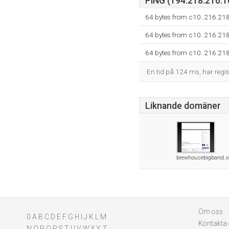
PING (194.218.216.10
64 bytes from c10..216.218
64 bytes from c10..216.218
64 bytes from c10..216.218
En tid på 124 ms, har regist
Liknande domäner
brewhousebigband.s
Om oss
0
A
B
C
D
E
F
G
H
I
J
K
L
M
Kontakta
N
O
P
Q
R
S
T
U
V
W
X
Y
Z