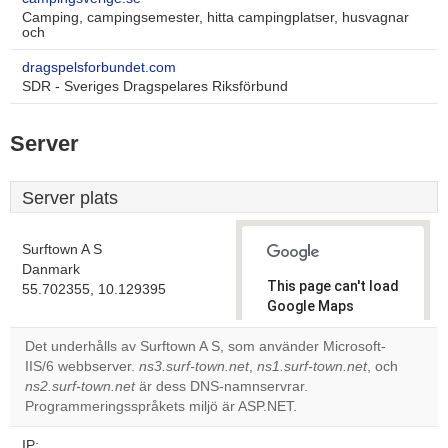
Camping, campingsemester, hitta campingplatser, husvagnar
och
dragspelsforbundet.com
SDR - Sveriges Dragspelares Riksförbund
Server
Server plats
Surftown A S
Danmark
This page can't load
55.702355, 10.129395
Google Maps
correctly.
Det underhålls av Surftown A S, som använder Microsoft-
IIS/6 webbserver.
ns3.surf-town.net
,
ns1.surf-town.net
, och
Do you
OK
ns2.surf-town.net
är dess DNS-namnservrar.
own this
website?
Programmeringsspråkets miljö är ASP.NET.
IP: