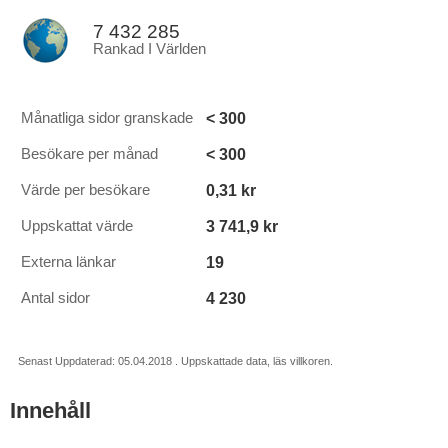
7 432 285
Rankad I Världen
< 300
Månatliga sidor granskade
< 300
Besökare per månad
0,31 kr
Värde per besökare
3 741,9 kr
Uppskattat värde
19
Externa länkar
4 230
Antal sidor
Senast Uppdaterad: 05.04.2018 . Uppskattade data, läs villkoren.
Innehåll