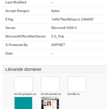
Last-Modified:
--
Accept-Ranges:
bytes
ETag:
"e4fb79ee9b5acc1:24b668"
Server:
Microsoft-IIS/6.0
MicrosoftOfficeWebServer:
5.0_Pub
X-Powered-By:
ASP.NET
Date:
--
Liknande domäner
breviksgruppen.se
breviksskolan.se
breville.nu