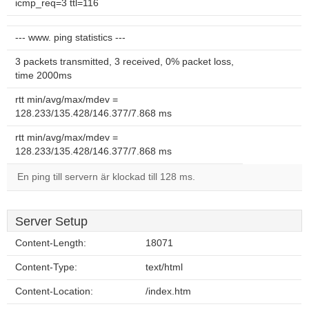
icmp_req=3 ttl=116
--- www. ping statistics ---
3 packets transmitted, 3 received, 0% packet loss,
time 2000ms
rtt min/avg/max/mdev =
128.233/135.428/146.377/7.868 ms
rtt min/avg/max/mdev =
128.233/135.428/146.377/7.868 ms
En ping till servern är klockad till 128 ms.
Server Setup
Content-Length:
18071
Content-Type:
text/html
Content-Location:
/index.htm