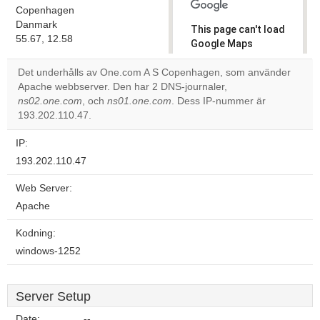
Copenhagen
Danmark
This page can't load
55.67, 12.58
Google Maps
correctly.
Det underhålls av One.com A S Copenhagen, som använder
Apache webbserver. Den har 2 DNS-journaler,
Do you
OK
ns02.one.com
, och
ns01.one.com
. Dess IP-nummer är
own this
website?
193.202.110.47.
IP:
193.202.110.47
Web Server:
Apache
Kodning:
windows-1252
Server Setup
Date:
--