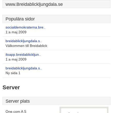
www.Breidablickljungdala.se
Populära sidor
socialdemokraterna.bre..
1:a maj 2009
breidablickljungdala.s..
Välkommen till Breidablick
iloapp.breidablickljun..
1:a maj 2009
breidablickljungdala.s..
Ny sida 1
Server
Server plats
One.com A S