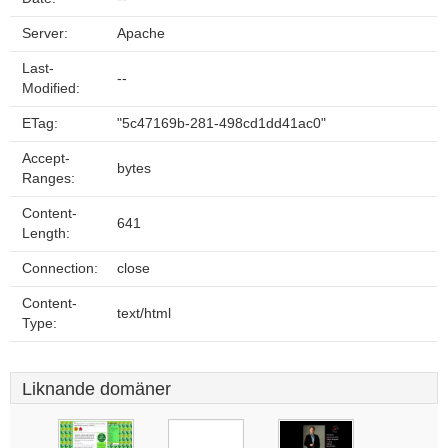
Server:
Apache
Last-
--
Modified:
ETag:
"5c47169b-281-498cd1dd41ac0"
Accept-
bytes
Ranges:
Content-
641
Length:
Connection:
close
Content-
text/html
Type:
Liknande domäner