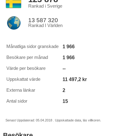
Rankad i Sverige
13 587 320
Rankad I Världen
1 966
Månatliga sidor granskade
1 966
Besökare per månad
--
Värde per besökare
11 497,2 kr
Uppskattat värde
2
Externa länkar
15
Antal sidor
Senast Uppdaterad: 05.04.2018 . Uppskattade data, läs villkoren.
Besökare