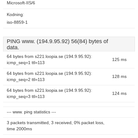
Microsoft-IIS/6
Kodning:
iso-8859-1
PING www. (194.9.95.92) 56(84) bytes of
data.
64 bytes from s221.loopia.se (194.9.95.92):
125 ms
icmp_seq=1 ttl=113
64 bytes from s221.loopia.se (194.9.95.92):
128 ms
icmp_seq=2 ttl=113
64 bytes from s221.loopia.se (194.9.95.92):
124 ms
icmp_seq=3 ttl=113
--- www. ping statistics ---
3 packets transmitted, 3 received, 0% packet loss,
time 2000ms