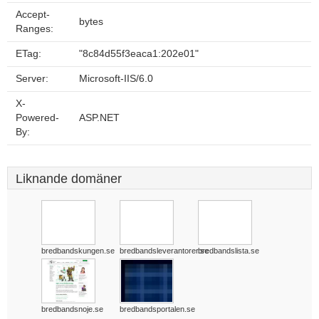
Accept-
bytes
Ranges:
ETag:
"8c84d55f3eaca1:202e01"
Server:
Microsoft-IIS/6.0
X-
Powered-
ASP.NET
By:
Liknande domäner
bredbandskungen.se
bredbandsleverantorer.se
bredbandslista.se
bredbandsnoje.se
bredbandsportalen.se