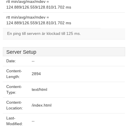
rtt min/avg/max/mdev =
124.889/126.559/128.810/1.702 ms
rtt min/avg/max/mdev =
124.889/126.559/128.810/1.702 ms
En ping till servern är klockad till 125 ms.
Server Setup
Date:
--
Content-
2894
Length:
Content-
text/html
Type:
Content-
/index.html
Location:
Last-
--
Modified: