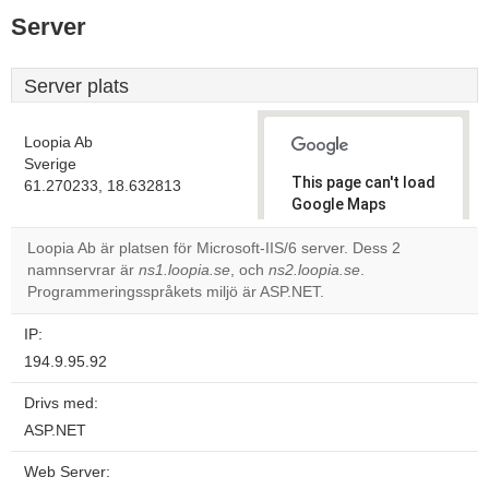
Server
Server plats
Loopia Ab
Sverige
This page can't load
61.270233, 18.632813
Google Maps
correctly.
Loopia Ab är platsen för Microsoft-IIS/6 server. Dess 2
namnservrar är
ns1.loopia.se
, och
ns2.loopia.se
.
Do you
OK
Programmeringsspråkets miljö är ASP.NET.
own this
website?
IP:
194.9.95.92
Drivs med:
ASP.NET
Web Server: