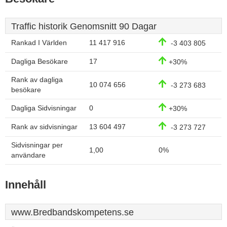
Traffic historik Genomsnitt 90 Dagar
Rankad I Världen
11 417 916
-3 403 805
Dagliga Besökare
17
+30%
Rank av dagliga
10 074 656
-3 273 683
besökare
Dagliga Sidvisningar
0
+30%
Rank av sidvisningar
13 604 497
-3 273 727
Sidvisningar per
1,00
0%
användare
Innehåll
www.Bredbandskompetens.se