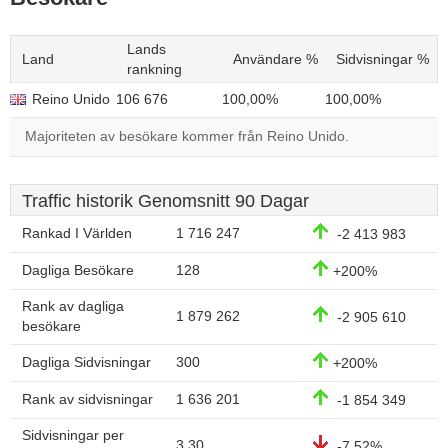
Lands
Land
Användare %
Sidvisningar %
rankning
Reino Unido
106 676
100,00%
100,00%
Majoriteten av besökare kommer från Reino Unido.
Traffic historik Genomsnitt 90 Dagar
Rankad I Världen
1 716 247
-2 413 983
Dagliga Besökare
128
+200%
Rank av dagliga
1 879 262
-2 905 610
besökare
Dagliga Sidvisningar
300
+200%
Rank av sidvisningar
1 636 201
-1 854 349
Sidvisningar per
3,30
-7,52%