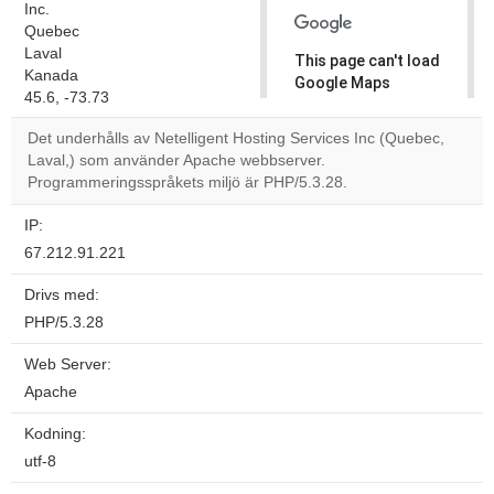
Inc.
Quebec
Laval
This page can't load
Kanada
Google Maps
45.6, -73.73
correctly.
Det underhålls av Netelligent Hosting Services Inc (Quebec,
Do you
Laval,) som använder Apache webbserver.
OK
own this
Programmeringsspråkets miljö är PHP/5.3.28.
website?
IP:
67.212.91.221
Drivs med:
PHP/5.3.28
Web Server:
Apache
Kodning:
utf-8