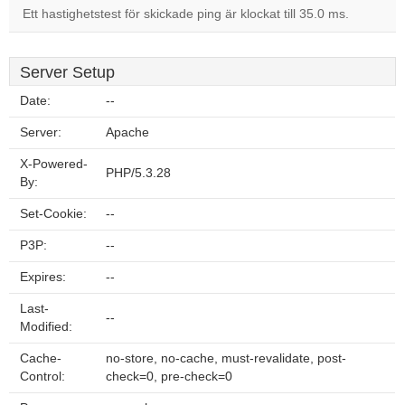
Ett hastighetstest för skickade ping är klockat till 35.0 ms.
Server Setup
Date:
--
Server:
Apache
X-Powered-
PHP/5.3.28
By:
Set-Cookie:
--
P3P:
--
Expires:
--
Last-
--
Modified:
Cache-
no-store, no-cache, must-revalidate, post-
Control:
check=0, pre-check=0