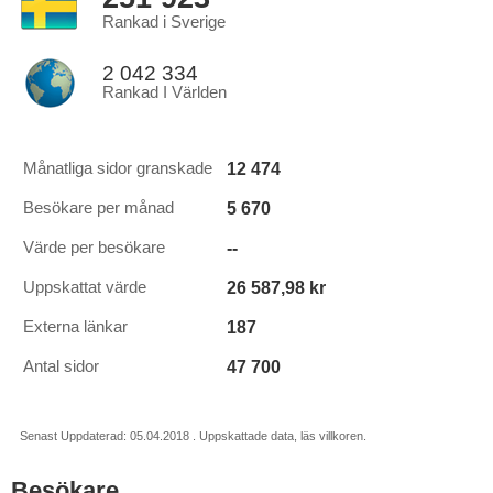
Rankad i Sverige
2 042 334
Rankad I Världen
12 474
Månatliga sidor granskade
5 670
Besökare per månad
--
Värde per besökare
26 587,98 kr
Uppskattat värde
187
Externa länkar
47 700
Antal sidor
Senast Uppdaterad: 05.04.2018 . Uppskattade data, läs villkoren.
Besökare