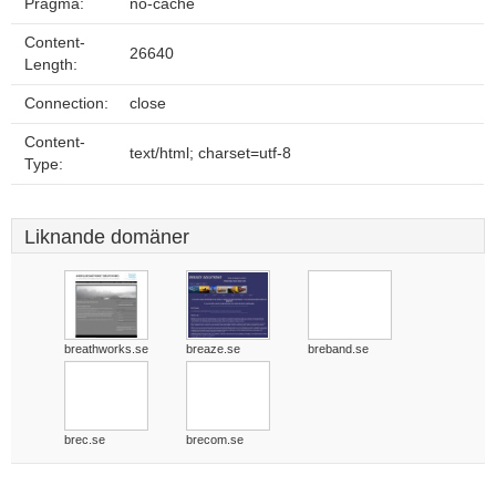
Pragma:
no-cache
Content-
26640
Length:
Connection:
close
Content-
text/html; charset=utf-8
Type:
Liknande domäner
breathworks.se
breaze.se
breband.se
brec.se
brecom.se