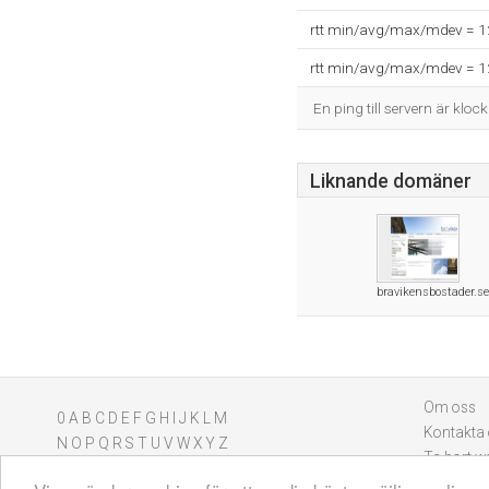
rtt min/avg/max/mdev = 
rtt min/avg/max/mdev = 
En ping till servern är kloc
Liknande domäner
bravikensbostader.se
Om oss
0
A
B
C
D
E
F
G
H
I
J
K
L
M
Kontakta
N
O
P
Q
R
S
T
U
V
W
X
Y
Z
Ta bort w