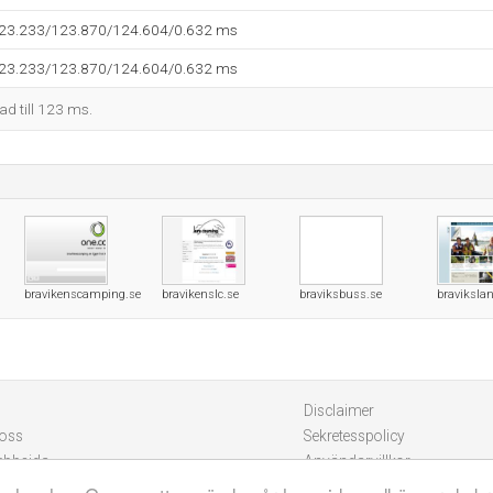
123.233/123.870/124.604/0.632 ms
123.233/123.870/124.604/0.632 ms
kad till 123 ms.
bravikenscamping.se
bravikenslc.se
braviksbuss.se
bravikslan
Disclaimer
 oss
Sekretesspolicy
ebbsida
Användarvillkor