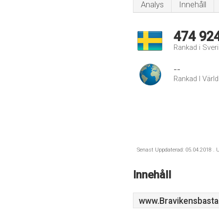
Analys
Innehåll
474 92
Rankad i Sver
--
Rankad I Värl
Senast Uppdaterad: 05.04.2018 . U
Innehåll
www.Bravikensbasta