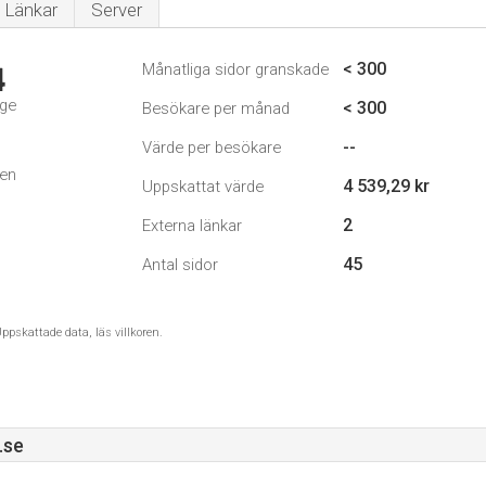
Länkar
Server
< 300
Månatliga sidor granskade
4
ige
< 300
Besökare per månad
--
Värde per besökare
den
4 539,29 kr
Uppskattat värde
2
Externa länkar
45
Antal sidor
ppskattade data, läs villkoren.
.se