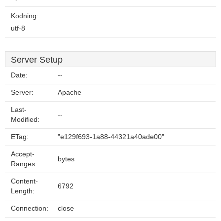
Kodning:
utf-8
Server Setup
Date:
--
Server:
Apache
Last-
--
Modified:
ETag:
"e129f693-1a88-44321a40ade00"
Accept-
bytes
Ranges:
Content-
6792
Length:
Connection:
close