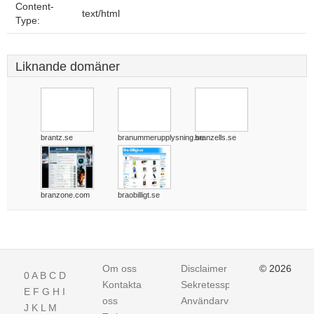
Content-
text/html
Type:
Liknande domäner
brantz.se
branummerupplysning.se
branzells.se
branzone.com
braobilligt.se
Om oss
Disclaimer
© 2026
0
A
B
C
D
Kontakta
Sekretesspolicy
E
F
G
H
I
oss
Användarvillkor
J
K
L
M