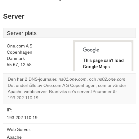
Server
Server plats
One.com A S
Copenhagen
Danmark
This page can't load
55.67, 12.58
Google Maps
correctly.
Den har 2 DNS-journaler,
ns01.one.com
, och
ns02.one.com
.
Det underhålls av One.com A S Copenhagen, som använder
Do you
OK
Apache webbserver. Brantviks.se's server-IPnummer är
own this
website?
193.202.110.19.
IP:
193.202.110.19
Web Server:
Apache