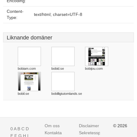
Encoding:
Content-
text/html; charset=UTF-8
Type:
Liknande domäner
bobiam.com
bobid.se
bobijou.com
bobil.se
bobilligtutomlands.se
Om oss
Disclaimer
© 2026
0
A
B
C
D
Kontakta
Sekretesspolicy
E
F
G
H
I