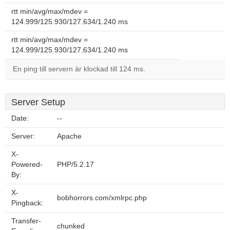
rtt min/avg/max/mdev =
124.999/125.930/127.634/1.240 ms
rtt min/avg/max/mdev =
124.999/125.930/127.634/1.240 ms
En ping till servern är klockad till 124 ms.
Server Setup
Date:
--
Server:
Apache
X-
Powered-
PHP/5.2.17
By:
X-
bobhorrors.com/xmlrpc.php
Pingback:
Transfer-
chunked