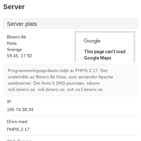
Server
Server plats
Binero Ab
Kista
Sverige
This page can't load
59.45, 17.92
Google Maps
correctly.
Programmeringsspråkets miljö är PHP/5.2.17. Det
underhålls av Binero Ab Kista, som använder Apache
Do you
OK
webbserver. Det finns 5 DNS-journaler, såsom
own this
website?
ns5.binero.se
,
ns6.binero.se
, och
ns3.binero.se
.
IP:
195.74.38.34
Drivs med:
PHP/5.2.17