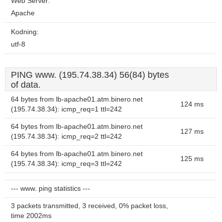
Web Server:
Apache
Kodning:
utf-8
PING www. (195.74.38.34) 56(84) bytes
of data.
64 bytes from lb-apache01.atm.binero.net
124 ms
(195.74.38.34): icmp_req=1 ttl=242
64 bytes from lb-apache01.atm.binero.net
127 ms
(195.74.38.34): icmp_req=2 ttl=242
64 bytes from lb-apache01.atm.binero.net
125 ms
(195.74.38.34): icmp_req=3 ttl=242
--- www. ping statistics ---
3 packets transmitted, 3 received, 0% packet loss,
time 2002ms