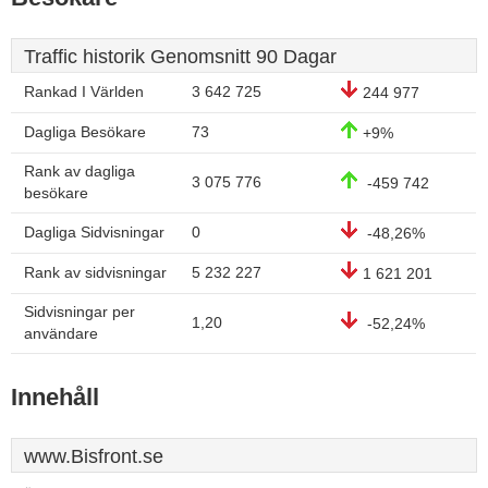
Traffic historik Genomsnitt 90 Dagar
Rankad I Världen
3 642 725
244 977
Dagliga Besökare
73
+9%
Rank av dagliga
3 075 776
-459 742
besökare
Dagliga Sidvisningar
0
-48,26%
Rank av sidvisningar
5 232 227
1 621 201
Sidvisningar per
1,20
-52,24%
användare
Innehåll
www.Bisfront.se