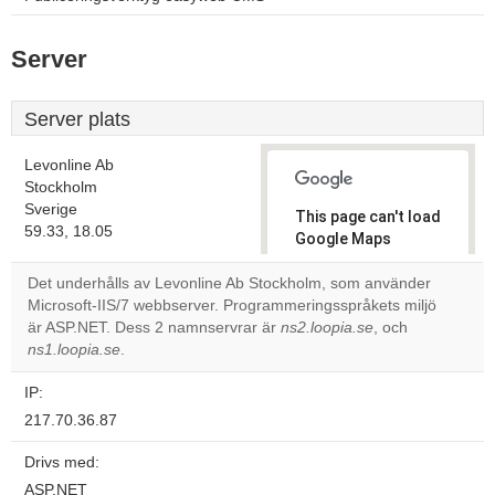
Server
Server plats
Levonline Ab
Stockholm
Sverige
This page can't load
59.33, 18.05
Google Maps
correctly.
Det underhålls av Levonline Ab Stockholm, som använder
Microsoft-IIS/7 webbserver. Programmeringsspråkets miljö
Do you
OK
är ASP.NET. Dess 2 namnservrar är
ns2.loopia.se
own this
, och
website?
ns1.loopia.se
.
IP:
217.70.36.87
Drivs med:
ASP.NET