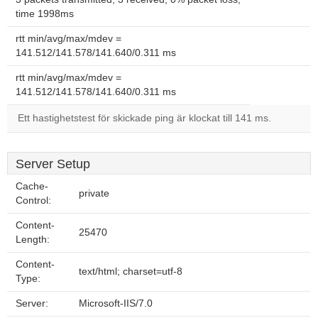
time 1998ms
rtt min/avg/max/mdev =
141.512/141.578/141.640/0.311 ms
rtt min/avg/max/mdev =
141.512/141.578/141.640/0.311 ms
Ett hastighetstest för skickade ping är klockat till 141 ms.
Server Setup
Cache-
private
Control:
Content-
25470
Length:
Content-
text/html; charset=utf-8
Type:
Server:
Microsoft-IIS/7.0