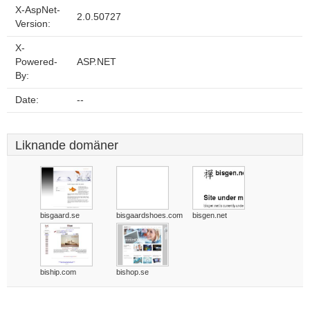
X-AspNet-
2.0.50727
Version:
X-
Powered-
ASP.NET
By:
Date:
--
Liknande domäner
bisgaard.se
bisgaardshoes.com
bisgen.net
biship.com
bishop.se