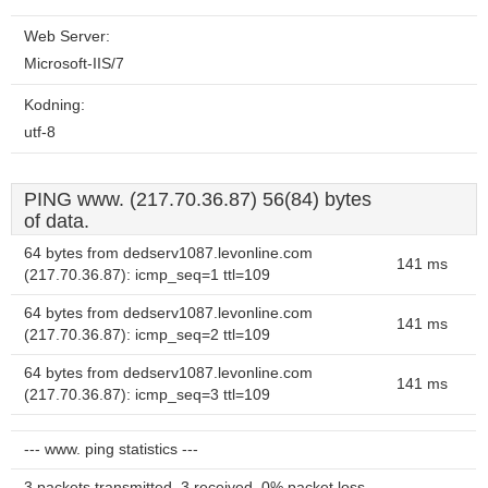
Web Server:
Microsoft-IIS/7
Kodning:
utf-8
PING www. (217.70.36.87) 56(84) bytes
of data.
64 bytes from dedserv1087.levonline.com
141 ms
(217.70.36.87): icmp_seq=1 ttl=109
64 bytes from dedserv1087.levonline.com
141 ms
(217.70.36.87): icmp_seq=2 ttl=109
64 bytes from dedserv1087.levonline.com
141 ms
(217.70.36.87): icmp_seq=3 ttl=109
--- www. ping statistics ---
3 packets transmitted, 3 received, 0% packet loss,