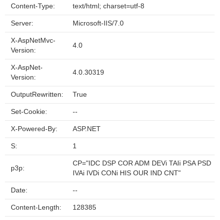
Content-Type:
text/html; charset=utf-8
Server:
Microsoft-IIS/7.0
X-AspNetMvc-
4.0
Version:
X-AspNet-
4.0.30319
Version:
OutputRewritten:
True
Set-Cookie:
--
X-Powered-By:
ASP.NET
S:
1
CP="IDC DSP COR ADM DEVi TAIi PSA PSD
p3p:
IVAi IVDi CONi HIS OUR IND CNT"
Date:
--
Content-Length:
128385