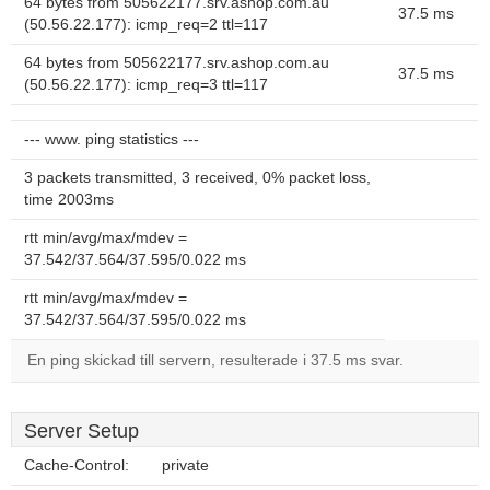
64 bytes from 505622177.srv.ashop.com.au
37.5 ms
(50.56.22.177): icmp_req=2 ttl=117
64 bytes from 505622177.srv.ashop.com.au
37.5 ms
(50.56.22.177): icmp_req=3 ttl=117
--- www. ping statistics ---
3 packets transmitted, 3 received, 0% packet loss,
time 2003ms
rtt min/avg/max/mdev =
37.542/37.564/37.595/0.022 ms
rtt min/avg/max/mdev =
37.542/37.564/37.595/0.022 ms
En ping skickad till servern, resulterade i 37.5 ms svar.
Server Setup
Cache-Control:
private