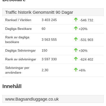
Traffic historik Genomsnitt 90 Dagar
Rankad I Världen
3 403 245
-546 732
Dagliga Besökare
60
+20%
Rank av dagliga
3 563 555
-531 903
besökare
Dagliga Sidvisningar
150
+30%
Rank av sidvisningar
3 597 330
-624 402
Sidvisningar per
2,30
+6%
användare
Innehåll
www.Bagsandluggage.co.uk