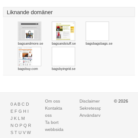
Liknande domäner
bagsandmore.se
bagsandstuff.se
bagsbagsbags.se
bagsbuy.com
bagsbyingrid.se
Om oss
Disclaimer
© 2026
0
A
B
C
D
Kontakta
Sekretesspolicy
E
F
G
H
I
oss
Användarvillkor
J
K
L
M
Ta bort
N
O
P
Q
R
webbsida
S
T
U
V
W