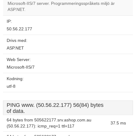
Microsoft-IIS/7 server. Programmeringsspråkets miljö är
Do you
OK
ASP.NET.
own this
website?
IP:
50.56.22.177
Drivs med:
ASP.NET
Web Server:
Microsoft-IIS/7
Kodning:
utf-8
PING www. (50.56.22.177) 56(84) bytes
of data.
64 bytes from 505622177.srv.ashop.com.au
37.5 ms
(50.56.22.177): icmp_req=1 ttl=117