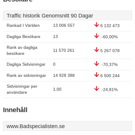
Traffic historik Genomsnitt 90 Dagar
Rankad I Världen
13 006 557
6 132 473
Dagliga Besökare
13
-60,00%
Rank av dagliga
11 570 261
5 267 078
besökare
Dagliga Sidvisningar
0
-70,37%
Rank av sidvisningar
14 928 388
6 500 244
Sidvisningar per
1,00
-24,81%
användare
Innehåll
www.Badspecialisten.se