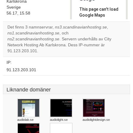
Karlskrona
Sverige
This page can't load
56.17, 15.58
Google Maps
correctly.
Det finns 3 namnservrar,
ns3.scandinavianhosting.se
,
ns1.scandinavianhosting.se
, och
Do you
OK
ns2.scandinavianhosting.se
. Servern underhålls av City
own this
website?
Network Hosting Ab Karlskrona. Dess IP-nummer är
91.123.203.101.
IP:
91.123.203.101
Liknande domäner
audiolab.se
audiolight.se
audiolightdesign.se