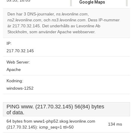
59.33, 18.05
Google Maps
correctly.
Den har 3 DNS-journaler,
ns.levonline.com
,
ns2.levonline.com
, och
ns3.levonline.com
. Dess IP-nummer
Do you
OK
är 217.70.32.145. Det underhålls av Levonline Ab
own this
website?
Stockholm, som använder Apache webbserver.
IP:
217.70.32.145
Web Server:
Apache
Kodning:
windows-1252
PING www. (217.70.32.145) 56(84) bytes
of data.
64 bytes from www1-php52.skog.levonline.com
134 ms
(217.70.32.145): icmp_seq=1 ttl=50