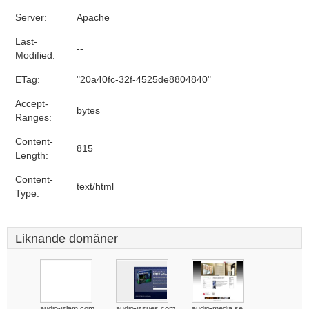
Server:
Apache
Last-
--
Modified:
ETag:
"20a40fc-32f-4525de8804840"
Accept-
bytes
Ranges:
Content-
815
Length:
Content-
text/html
Type:
Liknande domäner
audio-islam.com
audio-issues.com
audio-media.se