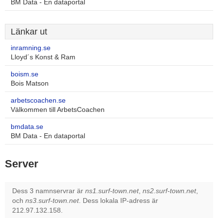
BM Data - En dataportal
Länkar ut
inramning.se
Lloyd´s Konst & Ram
boism.se
Bois Matson
arbetscoachen.se
Välkommen till ArbetsCoachen
bmdata.se
BM Data - En dataportal
Server
Dess 3 namnservrar är
ns1.surf-town.net
,
ns2.surf-town.net
,
och
ns3.surf-town.net
. Dess lokala IP-adress är
212.97.132.158.