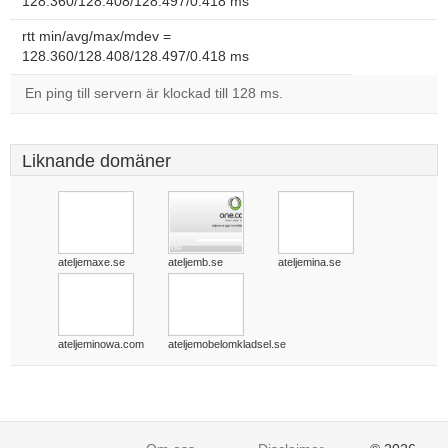
128.360/128.408/128.497/0.418 ms
rtt min/avg/max/mdev =
128.360/128.408/128.497/0.418 ms
En ping till servern är klockad till 128 ms.
Liknande domäner
ateljemaxe.se
ateljemb.se
ateljemina.se
ateljeminowa.com
ateljemobelomkladsel.se