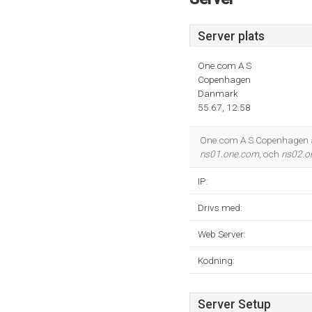
Server plats
One.com A S
Copenhagen
Danmark
55.67, 12.58
One.com A S Copenhagen är
ns01.one.com
, och
ns02.o
IP:
Drivs med:
Web Server:
Kodning:
Server Setup