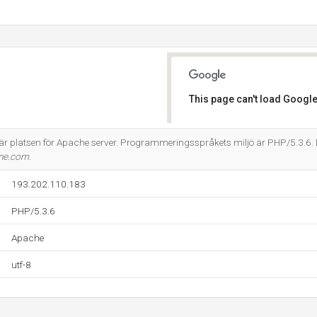
This page can't load Google
Do you own this website?
 platsen för Apache server. Programmeringsspråkets miljö är PHP/5.3.6.
ne.com
.
193.202.110.183
PHP/5.3.6
Apache
utf-8