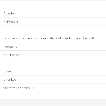
--
Apache
PHP/5.3.6
--
no-store, no-cache, must-revalidate, post-check=0, pre-check=0
no-cache
/xmlrpc.php
--
close
chunked
text/html; charset=UTF-8