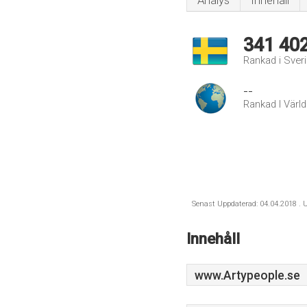
Analys
Innehåll
341 40
Rankad i Sver
--
Rankad I Värl
Senast Uppdaterad: 04.04.2018 . U
Innehåll
www.Artypeople.se