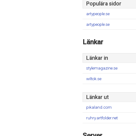
Populära sidor
artypeople.se
artypeople.se
Länkar
Länkar in
stylemagazine.se
wiltok.se
Länkar ut
pikaland.com
ruhry.artfolder.net
Server