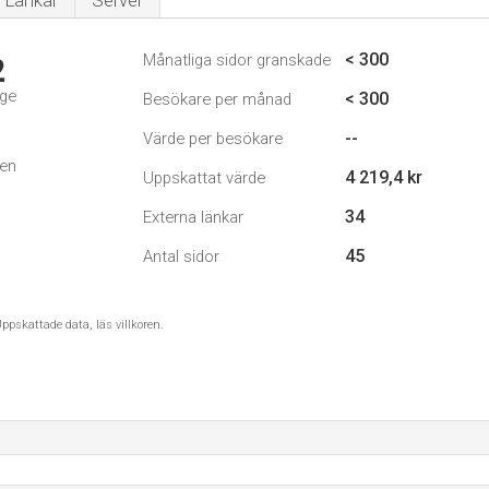
Länkar
Server
< 300
Månatliga sidor granskade
2
ige
< 300
Besökare per månad
--
Värde per besökare
den
4 219,4 kr
Uppskattat värde
34
Externa länkar
45
Antal sidor
ppskattade data, läs villkoren.