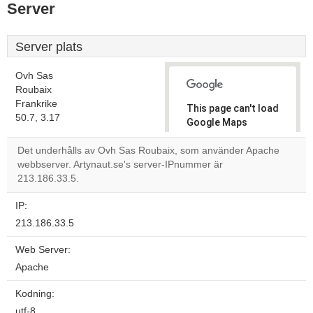
Server
Server plats
Ovh Sas
Roubaix
Frankrike
This page can't load
50.7, 3.17
Google Maps
correctly.
Det underhålls av Ovh Sas Roubaix, som använder Apache
webbserver. Artynaut.se's server-IPnummer är
Do you
OK
213.186.33.5.
own this
website?
IP:
213.186.33.5
Web Server:
Apache
Kodning:
utf-8