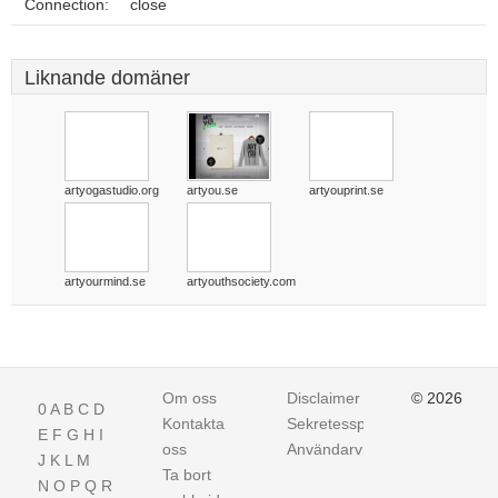
Connection:
close
Liknande domäner
artyogastudio.org
artyou.se
artyouprint.se
artyourmind.se
artyouthsociety.com
Om oss
Disclaimer
© 2026
0
A
B
C
D
Kontakta
Sekretesspolicy
E
F
G
H
I
oss
Användarvillkor
J
K
L
M
Ta bort
N
O
P
Q
R