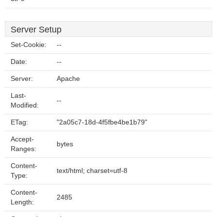
Server Setup
Set-Cookie:
--
Date:
--
Server:
Apache
Last-
--
Modified:
ETag:
"2a05c7-18d-4f5fbe4be1b79"
Accept-
bytes
Ranges:
Content-
text/html; charset=utf-8
Type:
Content-
2485
Length: