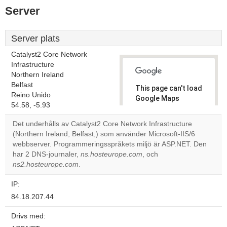
Server
Server plats
Catalyst2 Core Network
Infrastructure
Northern Ireland
Belfast
This page can't load
Reino Unido
Google Maps
54.58, -5.93
correctly.
Det underhålls av Catalyst2 Core Network Infrastructure
Do you
(Northern Ireland, Belfast,) som använder Microsoft-IIS/6
OK
own this
webbserver. Programmeringsspråkets miljö är ASP.NET. Den
website?
har 2 DNS-journaler,
ns.hosteurope.com
, och
ns2.hosteurope.com
.
IP:
84.18.207.44
Drivs med: