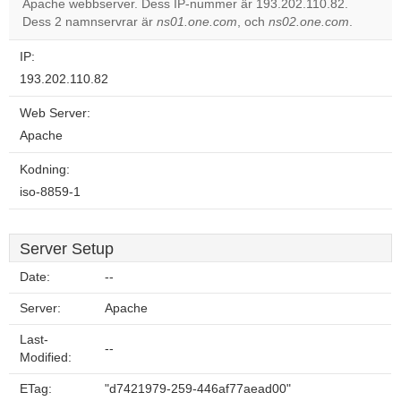
Apache webbserver. Dess IP-nummer är 193.202.110.82.
Do you
OK
Dess 2 namnservrar är
ns01.one.com
, och
own this
ns02.one.com
.
website?
IP:
193.202.110.82
Web Server:
Apache
Kodning:
iso-8859-1
Server Setup
Date:
--
Server:
Apache
Last-
--
Modified:
ETag:
"d7421979-259-446af77aead00"