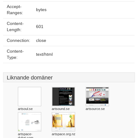
Accept-
bytes
Ranges:
Content-
601
Length:
Connection:
close
Content-
text/html
Type:
Liknande domäner
artsoul.se
artsound.se
artsource.se
artspace-
artspace.org.nz
dubai.com