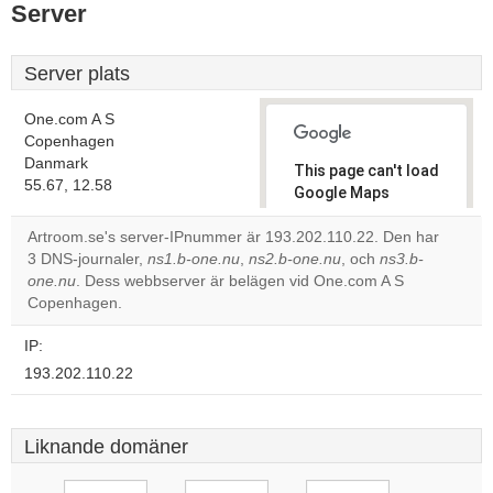
Server
Server plats
One.com A S
Copenhagen
Danmark
This page can't load
55.67, 12.58
Google Maps
correctly.
Artroom.se's server-IPnummer är 193.202.110.22. Den har
3 DNS-journaler,
ns1.b-one.nu
,
ns2.b-one.nu
, och
ns3.b-
Do you
OK
one.nu
. Dess webbserver är belägen vid One.com A S
own this
website?
Copenhagen.
IP:
193.202.110.22
Liknande domäner