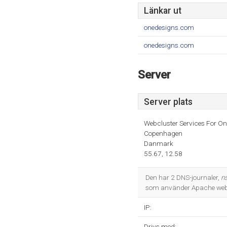
Länkar ut
onedesigns.com
onedesigns.com
Server
Server plats
Webcluster Services For O
Copenhagen
Danmark
55.67, 12.58
Den har 2 DNS-journaler,
n
som använder Apache webb
IP:
Drivs med: