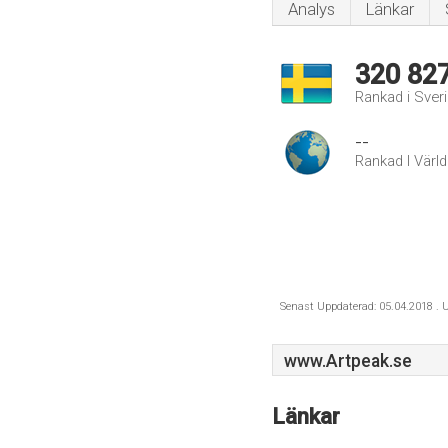
Analys
Länkar
320 82
Rankad i Sver
--
Rankad I Värl
Senast Uppdaterad: 05.04.2018 . U
www.Artpeak.se
Länkar