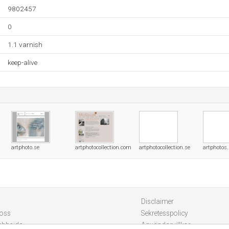
9802457
0
1.1 varnish
keep-alive
artphoto.se
artphotocollection.com
artphotocollection.se
artphotos.
Disclaimer
 oss
Sekretesspolicy
ebbsida
Användarvillkor