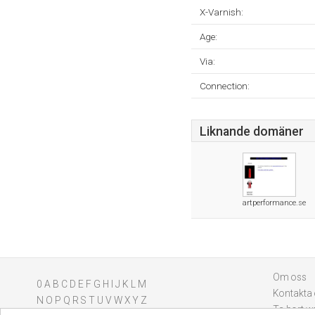
X-Varnish:
Age:
Via:
Connection:
Liknande domäner
artperformance.se
Om oss
0
A
B
C
D
E
F
G
H
I
J
K
L
M
Kontakta
N
O
P
Q
R
S
T
U
V
W
X
Y
Z
Ta bort w