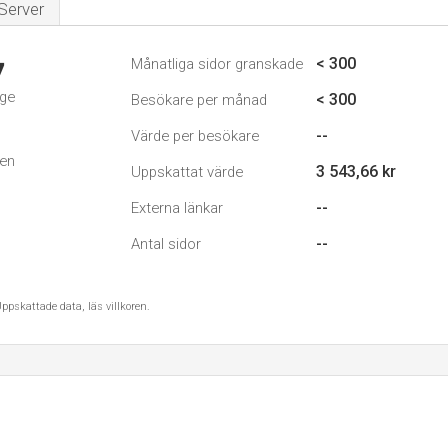
Server
< 300
Månatliga sidor granskade
7
ige
< 300
Besökare per månad
--
Värde per besökare
den
3 543,66 kr
Uppskattat värde
--
Externa länkar
--
Antal sidor
ppskattade data, läs villkoren.