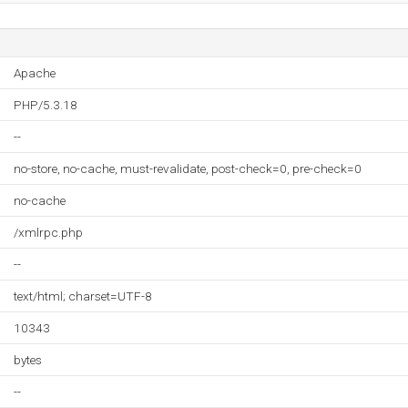
Apache
PHP/5.3.18
--
no-store, no-cache, must-revalidate, post-check=0, pre-check=0
no-cache
/xmlrpc.php
--
text/html; charset=UTF-8
10343
bytes
--