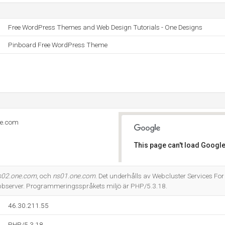
Free WordPress Themes and Web Design Tutorials - One Designs
Pinboard Free WordPress Theme
ne.com
This page can't load Google
Do you own this website?
s02.one.com
, och
ns01.one.com
. Det underhålls av Webcluster Services F
server. Programmeringsspråkets miljö är PHP/5.3.18.
46.30.211.55
PHP/5.3.18