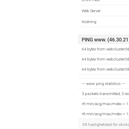
Web Server:
Kodning:
PING www. (46.30.211
64 bytes from webcluster0
64 bytes from webcluster0
64 bytes from webcluster0
--- www. ping statistics ---
3 packets transmitted, 3 r
rtt min/avg/max/mdev = 
rtt min/avg/max/mdev = 
Ett hastighetstest för skick