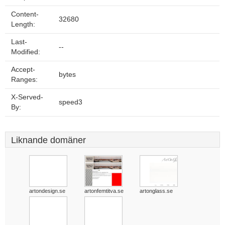
Content-
32680
Length:
Last-
--
Modified:
Accept-
bytes
Ranges:
X-Served-
speed3
By:
Liknande domäner
artondesign.se
artonfemtitva.se
artonglass.se