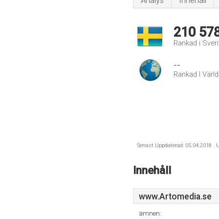
Analys
Innehåll
210 57
Rankad i Sver
--
Rankad I Värl
Senast Uppdaterad: 05.04.2018 . U
Innehåll
www.Artomedia.se
ämnen: