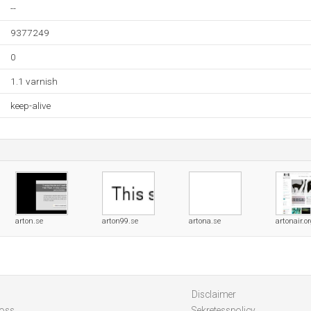
--
9377249
0
1.1 varnish
keep-alive
arton.se
arton99.se
artona.se
artonair.o
Disclaimer
 oss
Sekretesspolicy