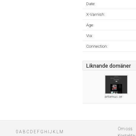
Date:
X-Varnish:
Age:
Via:
Connection:
Liknande domäner
artomus.se
Om oss
0
A
B
C
D
E
F
G
H
I
J
K
L
M
Kontakta