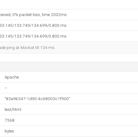
eceived, 0% packet loss, time 2002ms
133.145/133.749/134.699/0.800 ms
133.145/133.749/134.699/0.800 ms
ade ping är klockat till 134 ms.
Apache
--
"83a9b347-1d90-4c68003c1f900"
text/html
7568
bytes