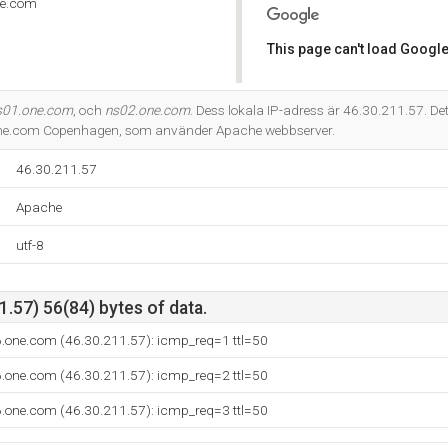
ne.com
This page can't load Google
Do you own this website?
s01.one.com
, och
ns02.one.com
. Dess lokala IP-adress är 46.30.211.57. De
One.com Copenhagen, som använder Apache webbserver.
46.30.211.57
Apache
utf-8
.57) 56(84) bytes of data.
6.one.com (46.30.211.57): icmp_req=1 ttl=50
6.one.com (46.30.211.57): icmp_req=2 ttl=50
6.one.com (46.30.211.57): icmp_req=3 ttl=50