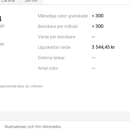
Länkar
Server
< 300
Månatliga sidor granskade
8
ige
< 300
Besökare per månad
--
Värde per besökare
den
3 544,45 kr
Uppskattat värde
--
Externa länkar
--
Antal sidor
ppskattade data, läs villkoren.
Illustrationer, och Om Artomedia.