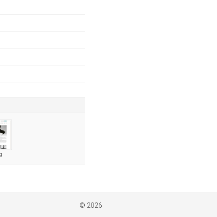
rg
© 2026