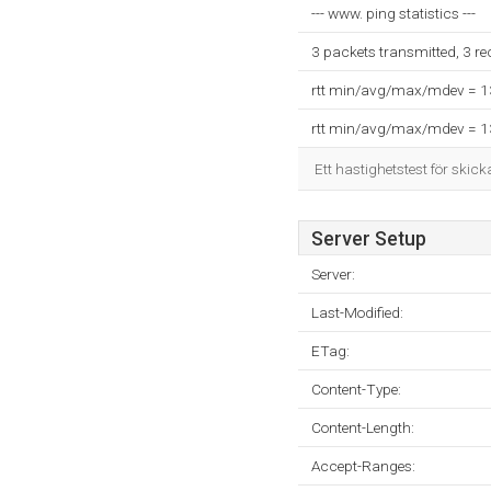
--- www. ping statistics ---
3 packets transmitted, 3 r
rtt min/avg/max/mdev = 
rtt min/avg/max/mdev = 
Ett hastighetstest för skick
Server Setup
Server:
Last-Modified:
ETag:
Content-Type:
Content-Length:
Accept-Ranges: