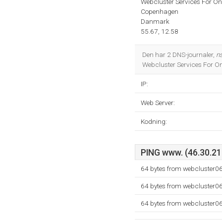
Webcluster Services For O
Copenhagen
Danmark
55.67, 12.58
Den har 2 DNS-journaler,
n
Webcluster Services For 
IP:
Web Server:
Kodning:
PING www. (46.30.211
64 bytes from webcluster0
64 bytes from webcluster0
64 bytes from webcluster0