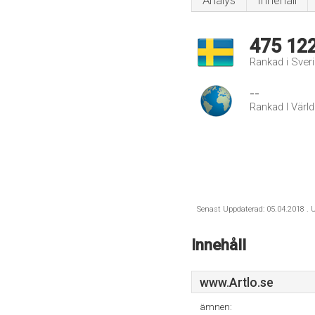
Analys
Innehåll
475 12
Rankad i Sver
--
Rankad I Värl
Senast Uppdaterad: 05.04.2018 . U
Innehåll
www.Artlo.se
ämnen: