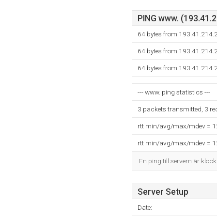
PING www. (193.41.21
64 bytes from 193.41.214.
64 bytes from 193.41.214.
64 bytes from 193.41.214.
--- www. ping statistics ---
3 packets transmitted, 3 r
rtt min/avg/max/mdev = 
rtt min/avg/max/mdev = 
En ping till servern är kloc
Server Setup
Date: