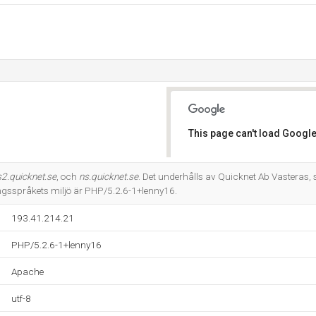
This page can't load Google
Do you own this website?
s2.quicknet.se
, och
ns.quicknet.se
. Det underhålls av Quicknet Ab Vastera
sspråkets miljö är PHP/5.2.6-1+lenny16.
193.41.214.21
PHP/5.2.6-1+lenny16
Apache
utf-8