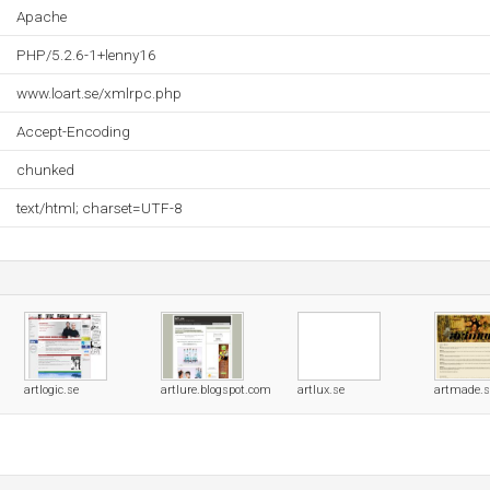
Apache
PHP/5.2.6-1+lenny16
www.loart.se/xmlrpc.php
Accept-Encoding
chunked
text/html; charset=UTF-8
artlogic.se
artlure.blogspot.com
artlux.se
artmade.s