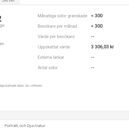
Server
< 300
Månatliga sidor granskade
2
ige
< 300
Besökare per månad
--
Värde per besökare
den
3 306,03 kr
Uppskattat värde
--
Externa länkar
--
Antal sidor
ppskattade data, läs villkoren.
Porträtt, och Djur/natur.