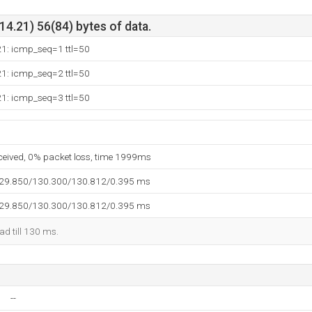
4.21) 56(84) bytes of data.
21: icmp_seq=1 ttl=50
21: icmp_seq=2 ttl=50
21: icmp_seq=3 ttl=50
eceived, 0% packet loss, time 1999ms
129.850/130.300/130.812/0.395 ms
129.850/130.300/130.812/0.395 ms
kad till 130 ms.
--