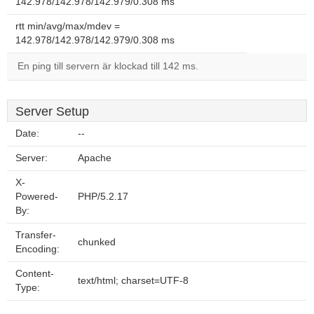
142.978/142.978/142.979/0.308 ms
rtt min/avg/max/mdev =
142.978/142.978/142.979/0.308 ms
En ping till servern är klockad till 142 ms.
Server Setup
Date:
--
Server:
Apache
X-
Powered-
PHP/5.2.17
By:
Transfer-
chunked
Encoding:
Content-
text/html; charset=UTF-8
Type: