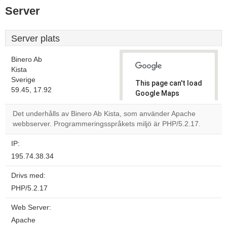
Server
Server plats
Binero Ab
Kista
Sverige
This page can't load
59.45, 17.92
Google Maps
correctly.
Det underhålls av Binero Ab Kista, som använder Apache
webbserver. Programmeringsspråkets miljö är PHP/5.2.17.
Do you
OK
own this
website?
IP:
195.74.38.34
Drivs med:
PHP/5.2.17
Web Server:
Apache