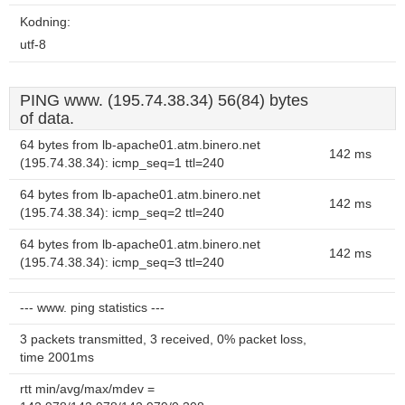
Kodning:
utf-8
PING www. (195.74.38.34) 56(84) bytes
of data.
64 bytes from lb-apache01.atm.binero.net
142 ms
(195.74.38.34): icmp_seq=1 ttl=240
64 bytes from lb-apache01.atm.binero.net
142 ms
(195.74.38.34): icmp_seq=2 ttl=240
64 bytes from lb-apache01.atm.binero.net
142 ms
(195.74.38.34): icmp_seq=3 ttl=240
--- www. ping statistics ---
3 packets transmitted, 3 received, 0% packet loss,
time 2001ms
rtt min/avg/max/mdev =