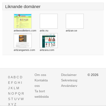
Liknande domäner
artiwoodletters.com
artix.nu
artizan.se
artizangames.com
artizara.com
Om oss
Disclaimer
© 2026
0
A
B
C
D
Kontakta
Sekretesspolicy
E
F
G
H
I
oss
Användarvillkor
J
K
L
M
Ta bort
N
O
P
Q
R
webbsida
S
T
U
V
W
X
Y
Z