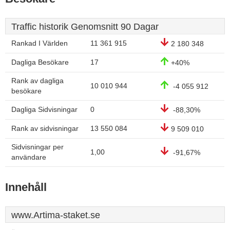
Traffic historik Genomsnitt 90 Dagar
Rankad I Världen
11 361 915
2 180 348
Dagliga Besökare
17
+40%
Rank av dagliga
10 010 944
-4 055 912
besökare
Dagliga Sidvisningar
0
-88,30%
Rank av sidvisningar
13 550 084
9 509 010
Sidvisningar per
1,00
-91,67%
användare
Innehåll
www.Artima-staket.se