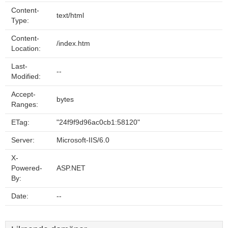
Content-
text/html
Type:
Content-
/index.htm
Location:
Last-
--
Modified:
Accept-
bytes
Ranges:
ETag:
"24f9f9d96ac0cb1:58120"
Server:
Microsoft-IIS/6.0
X-
Powered-
ASP.NET
By:
Date:
--