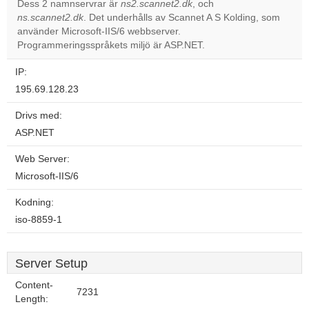
Dess 2 namnservrar är
ns2.scannet2.dk
, och
ns.scannet2.dk
. Det underhålls av Scannet A S Kolding, som
Do you
OK
använder Microsoft-IIS/6 webbserver.
own this
website?
Programmeringsspråkets miljö är ASP.NET.
IP:
195.69.128.23
Drivs med:
ASP.NET
Web Server:
Microsoft-IIS/6
Kodning:
iso-8859-1
Server Setup
Content-
7231
Length: