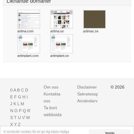
Liknande domäner
artima.com
artima.se
artimax.se
artimplant.com
artimplant.se
Om oss
Disclaimer
© 2026
0
A
B
C
D
Kontakta
Sekretesspolicy
E
F
G
H
I
oss
Användarvillkor
J
K
L
M
Ta bort
N
O
P
Q
R
webbsida
S
T
U
V
W
X
Y
Z
Vi använder cookies för att ge dig bästa möjliga
förstås