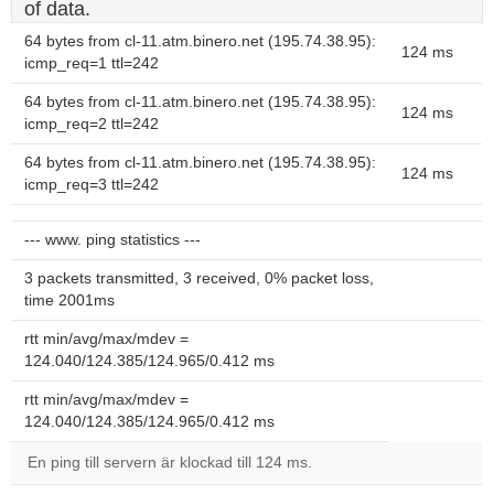
of data.
64 bytes from cl-11.atm.binero.net (195.74.38.95):
124 ms
icmp_req=1 ttl=242
64 bytes from cl-11.atm.binero.net (195.74.38.95):
124 ms
icmp_req=2 ttl=242
64 bytes from cl-11.atm.binero.net (195.74.38.95):
124 ms
icmp_req=3 ttl=242
--- www. ping statistics ---
3 packets transmitted, 3 received, 0% packet loss,
time 2001ms
rtt min/avg/max/mdev =
124.040/124.385/124.965/0.412 ms
rtt min/avg/max/mdev =
124.040/124.385/124.965/0.412 ms
En ping till servern är klockad till 124 ms.