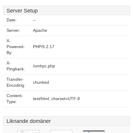
Server Setup
Date:
--
Server:
Apache
X-
Powered-
PHP/5.2.17
By:
X-
/xmlrpc.php
Pingback:
Transfer-
chunked
Encoding:
Content-
text/html; charset=UTF-8
Type:
Liknande domäner