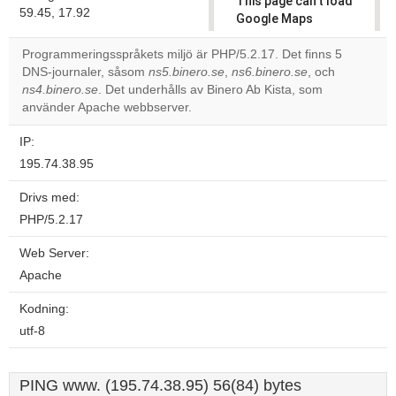
This page can't load
59.45, 17.92
Google Maps
correctly.
Programmeringsspråkets miljö är PHP/5.2.17. Det finns 5
DNS-journaler, såsom
ns5.binero.se
,
ns6.binero.se
, och
Do you
OK
ns4.binero.se
. Det underhålls av Binero Ab Kista, som
own this
website?
använder Apache webbserver.
IP:
195.74.38.95
Drivs med:
PHP/5.2.17
Web Server:
Apache
Kodning:
utf-8
PING www. (195.74.38.95) 56(84) bytes