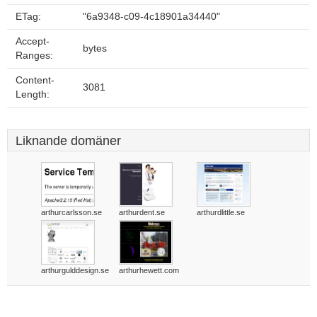
ETag:
"6a9348-c09-4c18901a34440"
Accept-
bytes
Ranges:
Content-
3081
Length:
Liknande domäner
arthurcarlsson.se
arthurdent.se
arthurdlittle.se
arthurgulddesign.se
arthurhewett.com