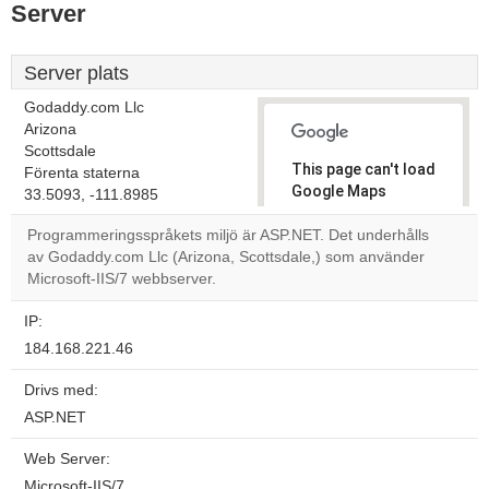
Server
Server plats
Godaddy.com Llc
Arizona
Scottsdale
This page can't load
Förenta staterna
Google Maps
33.5093, -111.8985
correctly.
Programmeringsspråkets miljö är ASP.NET. Det underhålls
av Godaddy.com Llc (Arizona, Scottsdale,) som använder
Do you
OK
Microsoft-IIS/7 webbserver.
own this
website?
IP:
184.168.221.46
Drivs med:
ASP.NET
Web Server:
Microsoft-IIS/7