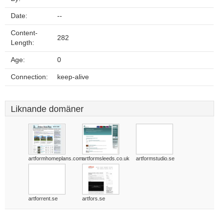
Date:
--
Content-
282
Length:
Age:
0
Connection:
keep-alive
Liknande domäner
artformhomeplans.com
artformsleeds.co.uk
artformstudio.se
artforrent.se
artfors.se