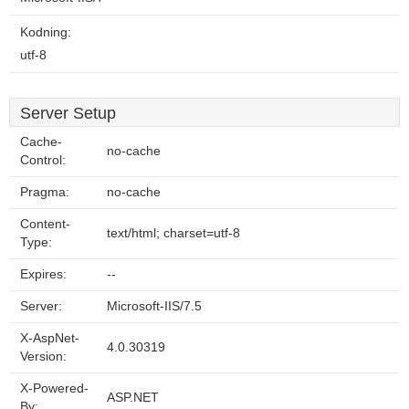
Kodning:
utf-8
Server Setup
Cache-
no-cache
Control:
Pragma:
no-cache
Content-
text/html; charset=utf-8
Type:
Expires:
--
Server:
Microsoft-IIS/7.5
X-AspNet-
4.0.30319
Version:
X-Powered-
ASP.NET
By: