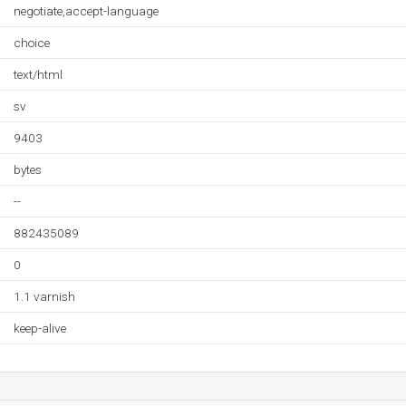
negotiate,accept-language
choice
text/html
sv
9403
bytes
--
882435089
0
1.1 varnish
keep-alive