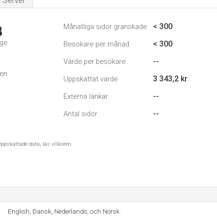
Server
< 300
Månatliga sidor granskade
8
ige
< 300
Besökare per månad
--
Värde per besökare
den
3 343,2 kr
Uppskattat värde
--
Externa länkar
--
Antal sidor
ppskattade data, läs villkoren.
English, Dansk, Nederlands, och Norsk.