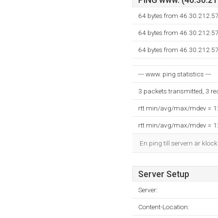
PING www. (46.30.212
64 bytes from 46.30.212.5
64 bytes from 46.30.212.5
64 bytes from 46.30.212.5
--- www. ping statistics ---
3 packets transmitted, 3 r
rtt min/avg/max/mdev = 
rtt min/avg/max/mdev = 
En ping till servern är kloc
Server Setup
Server:
Content-Location: