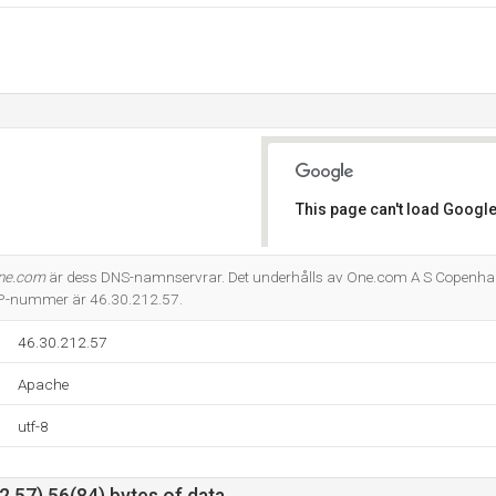
This page can't load Google
Do you own this website?
ne.com
är dess DNS-namnservrar. Det underhålls av One.com A S Copenh
IP-nummer är 46.30.212.57.
46.30.212.57
Apache
utf-8