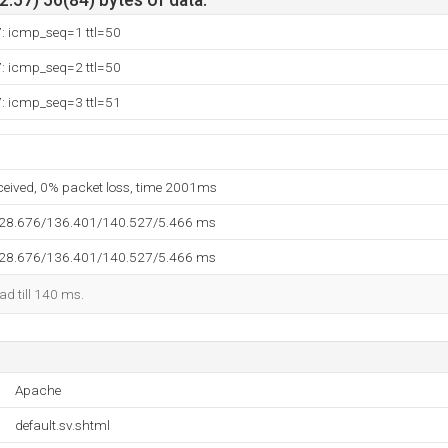
.57) 56(84) bytes of data.
7: icmp_seq=1 ttl=50
7: icmp_seq=2 ttl=50
7: icmp_seq=3 ttl=51
eceived, 0% packet loss, time 2001ms
128.676/136.401/140.527/5.466 ms
128.676/136.401/140.527/5.466 ms
kad till 140 ms.
Apache
default.sv.shtml