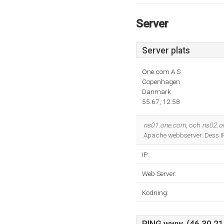
Server
Server plats
One.com A S
Copenhagen
Danmark
55.67, 12.58
ns01.one.com
, och
ns02.o
Apache webbserver. Dess 
IP:
Web Server:
Kodning: