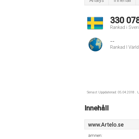
Analys
Innehåll
330 07
Rankad i Sver
--
Rankad I Värl
Senast Uppdaterad: 05.04.2018 . U
Innehåll
www.Artelo.se
ämnen: