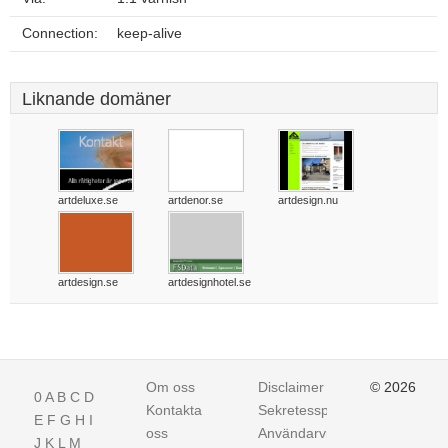
Connection:
keep-alive
Liknande domäner
artdeluxe.se
artdenor.se
artdesign.nu
artdesign.se
artdesignhotel.se
Om oss
Disclaimer
© 2026
0
A
B
C
D
Kontakta
Sekretesspolicy
E
F
G
H
I
oss
Användarvillkor
J
K
L
M