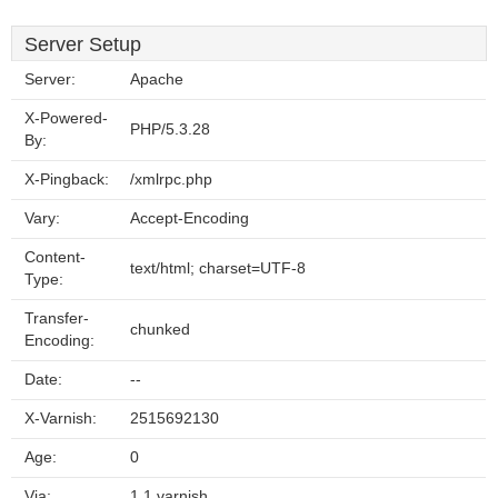
Server Setup
Server:
Apache
X-Powered-
PHP/5.3.28
By:
X-Pingback:
/xmlrpc.php
Vary:
Accept-Encoding
Content-
text/html; charset=UTF-8
Type:
Transfer-
chunked
Encoding:
Date:
--
X-Varnish:
2515692130
Age:
0
Via:
1.1 varnish