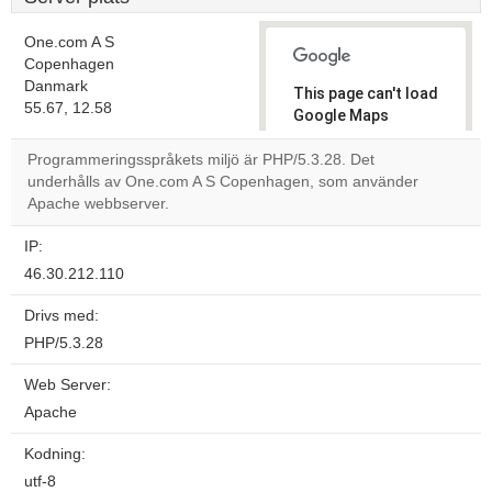
One.com A S
Copenhagen
Danmark
This page can't load
55.67, 12.58
Google Maps
correctly.
Programmeringsspråkets miljö är PHP/5.3.28. Det
underhålls av One.com A S Copenhagen, som använder
Do you
OK
Apache webbserver.
own this
website?
IP:
46.30.212.110
Drivs med:
PHP/5.3.28
Web Server:
Apache
Kodning:
utf-8