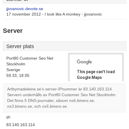
jjovanovic.devote.se
17 november 2012 - I look like A monkey - jjovanovic
Server
Server plats
Port80 Customer Seo Net
Stockholm
Sverige
This page can't load
59.33, 18.05
Google Maps
correctly.
Artbymadeleine.se's server-IPnummer är 83.140.163.114.
Servern underhålls av Port80 Customer Seo Net Stockholm.
Do you
OK
Det finns 5 DNS-journaler, såsom
ns6.binero.se
own this
,
website?
ns3.binero.se
, och
ns5.binero.se
.
IP:
83.140.163.114