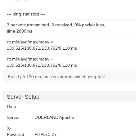
--- ping statistics ---
3 packets transmitted, 3 received, 0% packet loss,
time 2000ms
rtt min/avg/max/mdev =
130.515/130.671/130.762/0.110 ms
rtt min/avg/max/mdev =
130.515/130.671/130.762/0.110 ms
En tid på 130 ms, har registrerats vid ett ping-test.
Server Setup
Date:
--
Server:
ODERLAND Apache
X-
Powered-
PHP/5.3.27