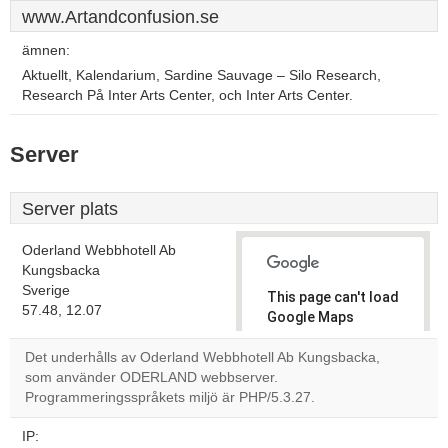
www.Artandconfusion.se
ämnen:
Aktuellt, Kalendarium, Sardine Sauvage – Silo Research,
Research På Inter Arts Center, och Inter Arts Center.
Server
Server plats
Oderland Webbhotell Ab
Kungsbacka
Sverige
This page can't load
57.48, 12.07
Google Maps
correctly.
Det underhålls av Oderland Webbhotell Ab Kungsbacka,
som använder ODERLAND webbserver.
Do you
OK
Programmeringsspråkets miljö är PHP/5.3.27.
own this
website?
IP: