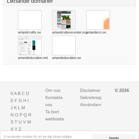
Liknande domäner
artandcrafts.se
artandculturecenter.org
artandeco.se
artandeducation.net
artandeducation.se
Om oss
Disclaimer
© 2026
0
A
B
C
D
Kontakta
Sekretesspolicy
E
F
G
H
I
oss
Användarvillkor
J
K
L
M
Ta bort
N
O
P
Q
R
webbsida
S
T
U
V
W
X
Y
Z
Vi använder cookies för att ge dig bästa möjliga
förstås