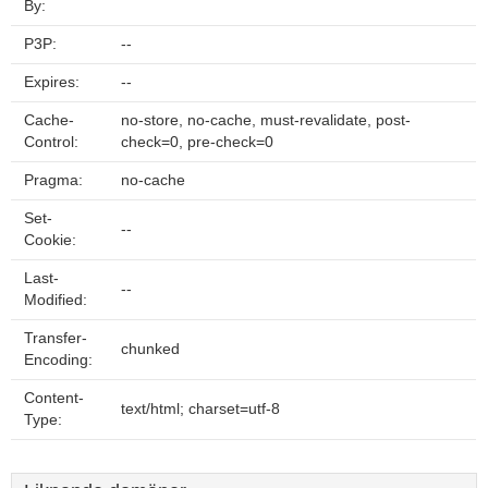
By:
P3P:
--
Expires:
--
Cache-
no-store, no-cache, must-revalidate, post-
Control:
check=0, pre-check=0
Pragma:
no-cache
Set-
--
Cookie:
Last-
--
Modified:
Transfer-
chunked
Encoding:
Content-
text/html; charset=utf-8
Type: