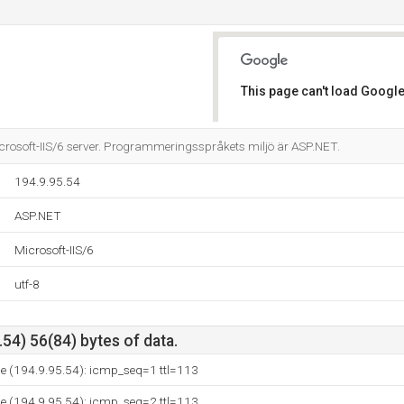
This page can't load Google
Do you own this website?
icrosoft-IIS/6 server. Programmeringsspråkets miljö är ASP.NET.
194.9.95.54
ASP.NET
Microsoft-IIS/6
utf-8
54) 56(84) bytes of data.
se (194.9.95.54): icmp_seq=1 ttl=113
se (194.9.95.54): icmp_seq=2 ttl=113