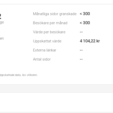
< 300
Månatliga sidor granskade
2
ige
< 300
Besökare per månad
--
Värde per besökare
den
4 104,22 kr
Uppskattat värde
--
Externa länkar
--
Antal sidor
ppskattade data, läs villkoren.