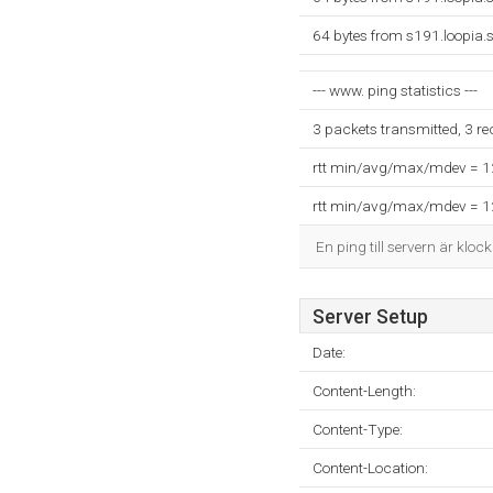
64 bytes from s191.loopia.
--- www. ping statistics ---
3 packets transmitted, 3 r
rtt min/avg/max/mdev = 
rtt min/avg/max/mdev = 
En ping till servern är kloc
Server Setup
Date:
Content-Length:
Content-Type:
Content-Location: