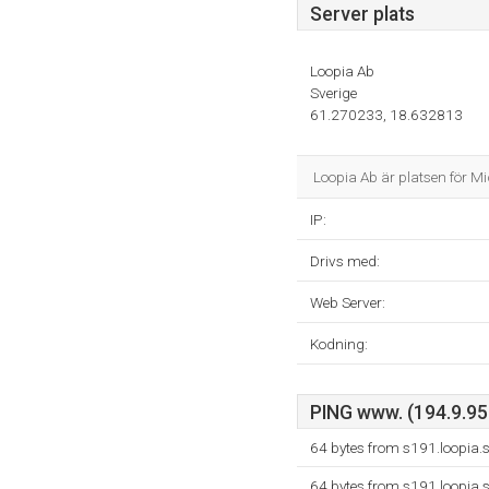
Server plats
Loopia Ab
Sverige
61.270233, 18.632813
Loopia Ab är platsen för M
IP:
Drivs med:
Web Server:
Kodning:
PING www. (194.9.95.
64 bytes from s191.loopia.
64 bytes from s191.loopia.