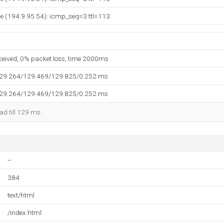
se (194.9.95.54): icmp_seq=3 ttl=113
eceived, 0% packet loss, time 2000ms
129.264/129.469/129.825/0.252 ms
129.264/129.469/129.825/0.252 ms
kad till 129 ms.
--
384
text/html
/index.html