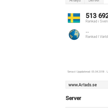
Analys
Server
513 69
Rankad i Sver
--
Rankad I Värl
Senast Uppdaterad: 05.04.2018 . U
www.Artads.se
Server