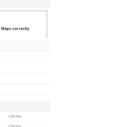
 Maps correctly.
OK
129 ms
129 ms