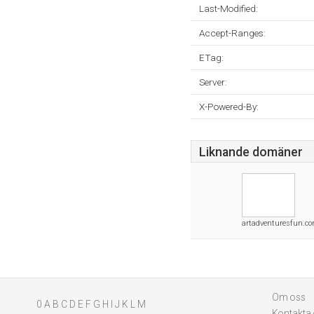
Last-Modified:
Accept-Ranges:
ETag:
Server:
X-Powered-By:
Liknande domäner
artadventuresfun.c
Om oss
0
A
B
C
D
E
F
G
H
I
J
K
L
M
Kontakta