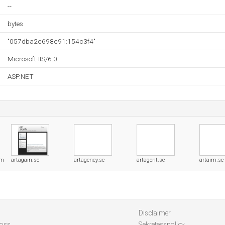
--
bytes
"057dba2c698c91:154c3f4"
Microsoft-IIS/6.0
ASP.NET
om
artagain.se
artagency.se
artagent.se
artaim.se
Disclaimer
 oss
Sekretesspolicy