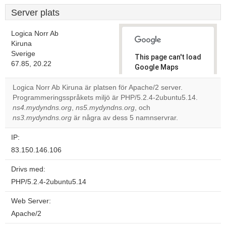
Server plats
Logica Norr Ab
Kiruna
Sverige
This page can't load
67.85, 20.22
Google Maps
correctly.
Logica Norr Ab Kiruna är platsen för Apache/2 server.
Programmeringsspråkets miljö är PHP/5.2.4-2ubuntu5.14.
Do you
OK
ns4.mydyndns.org
,
ns5.mydyndns.org
, och
own this
website?
ns3.mydyndns.org
är några av dess 5 namnservrar.
IP:
83.150.146.106
Drivs med:
PHP/5.2.4-2ubuntu5.14
Web Server:
Apache/2