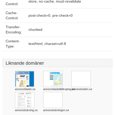
store, no-cache, must-revalidate
Control:
Cache-
post-check=0, pre-check=0
Control:
Transfer-
chunked
Encoding:
Content-
text/html; charset=utf-8
Type:
Liknande domäner
annonsbladet.se
annonsbladetilidkoping.se
annonsboden.se
annonsbokning.se
annonsbokningen.se