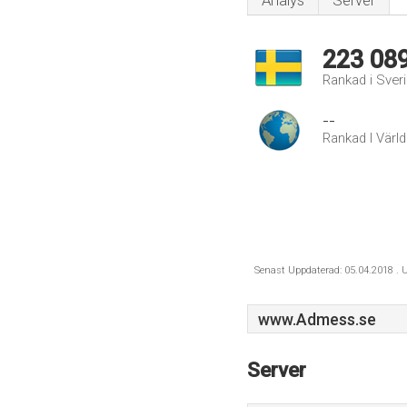
Analys
Server
223 08
Rankad i Sver
--
Rankad I Värl
Senast Uppdaterad: 05.04.2018 . U
www.Admess.se
Server