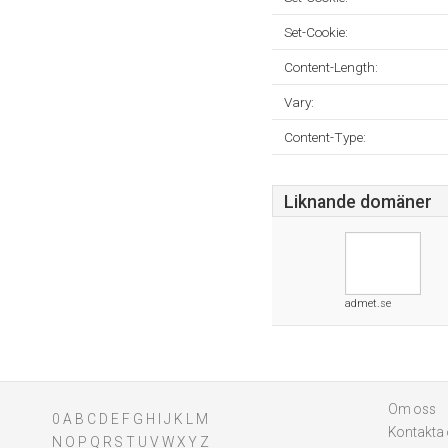
Set-Cookie:
Content-Length:
Vary:
Content-Type:
Liknande domäner
admet.se
Om oss
0
A
B
C
D
E
F
G
H
I
J
K
L
M
Kontakta
N
O
P
Q
R
S
T
U
V
W
X
Y
Z