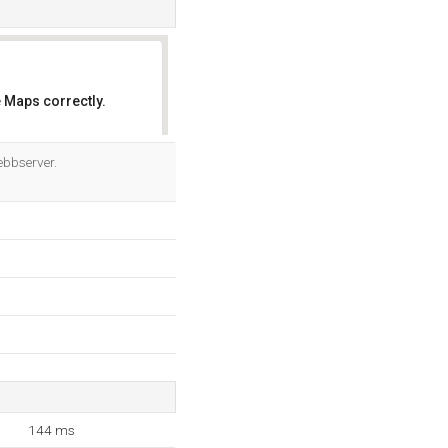
 Maps correctly.
OK
bbserver.
144 ms