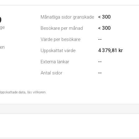
< 300
Månatliga sidor granskade
9
ige
< 300
Besökare per månad
--
Värde per besökare
den
4 379,81 kr
Uppskattat värde
--
Externa länkar
--
Antal sidor
ppskattade data, läs villkoren.