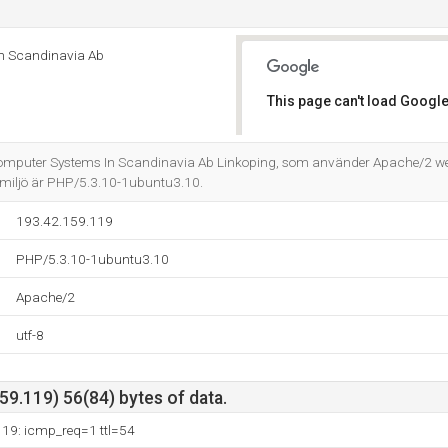
n Scandinavia Ab
This page can't load Google
Do you own this website?
Computer Systems In Scandinavia Ab Linkoping, som använder Apache/2 we
iljö är PHP/5.3.10-1ubuntu3.10.
193.42.159.119
PHP/5.3.10-1ubuntu3.10
Apache/2
utf-8
9.119) 56(84) bytes of data.
119: icmp_req=1 ttl=54