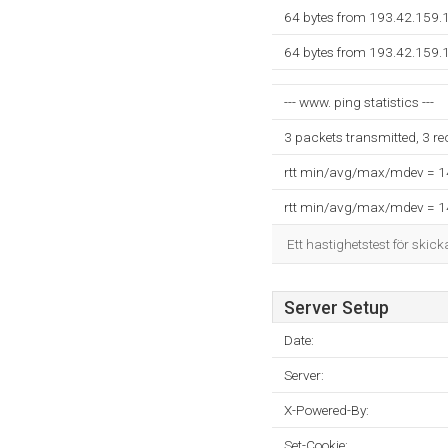
64 bytes from 193.42.159.
64 bytes from 193.42.159.
--- www. ping statistics ---
3 packets transmitted, 3 r
rtt min/avg/max/mdev = 
rtt min/avg/max/mdev = 
Ett hastighetstest för skick
Server Setup
Date:
Server:
X-Powered-By:
Set-Cookie: