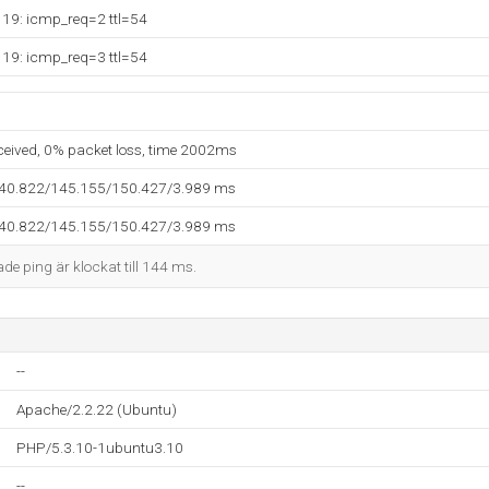
119: icmp_req=2 ttl=54
119: icmp_req=3 ttl=54
eceived, 0% packet loss, time 2002ms
140.822/145.155/150.427/3.989 ms
140.822/145.155/150.427/3.989 ms
ade ping är klockat till 144 ms.
--
Apache/2.2.22 (Ubuntu)
PHP/5.3.10-1ubuntu3.10
--